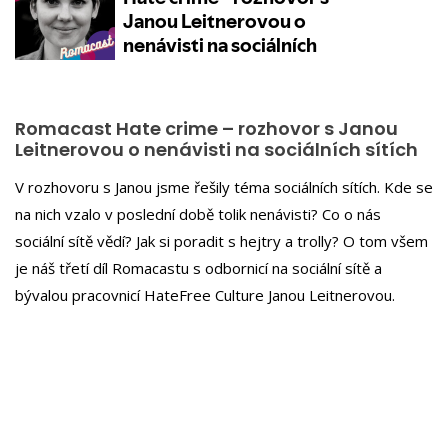
Romacast Hate crime – rozhovor s Janou
Leitnerovou o nenávisti na sociálních sítích
V rozhovoru s Janou jsme řešily téma sociálních sítích. Kde se
na nich vzalo v poslední době tolik nenávisti? Co o nás
sociální sítě vědí? Jak si poradit s hejtry a trolly? O tom všem
je náš třetí díl Romacastu s odbornicí na sociální sítě a
bývalou pracovnicí HateFree Culture Janou Leitnerovou.