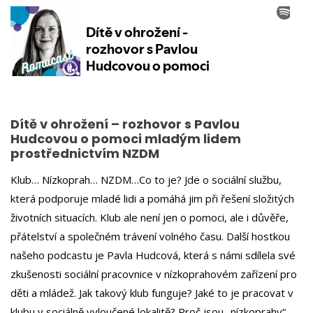
Dítě v ohrožení – rozhovor s Pavlou
Hudcovou o pomoci mladým lidem
prostřednictvím NZDM
Klub… Nízkoprah… NZDM…Co to je? Jde o sociální službu,
která podporuje mladé lidi a pomáhá jim při řešení složitých
životních situacích. Klub ale není jen o pomoci, ale i důvěře,
přátelství a společném trávení volného času. Další hostkou
našeho podcastu je Pavla Hudcová, která s námi sdílela své
zkušenosti sociální pracovnice v nízkoprahovém zařízení pro
děti a mládež. Jak takový klub funguje? Jaké to je pracovat v
klubu v sociálně vyloučené lokalitě? Proč jsou „nízkoprahy“