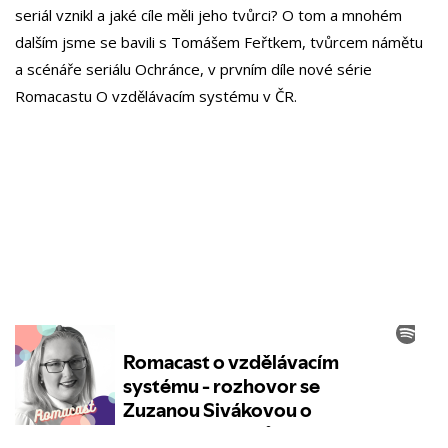
seriál vznikl a jaké cíle měli jeho tvůrci? O tom a mnohém
dalším jsme se bavili s Tomášem Feřtkem, tvůrcem námětu
a scénáře seriálu Ochránce, v prvním díle nové série
Romacastu O vzdělávacím systému v ČR.