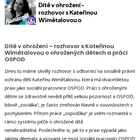
Dítě v ohrožení – rozhovor s Kateřinou
Wimětalovou o ohrožených dětech a práci
OSPOD
Dnes tu máme skvělý rozhovor s odbornicí na sociálně právní
ochranu dětí Kateřinu Wimětalovou, která má dvacetiletou
praxi jako sociální pracovnice OSPOD. Práci s ohroženými
dětmi se zdravotně nevědí příliš velkou pozornost a OSPOD,
lidově „sociálka“, je často zmiňován hlavně v souvislostech s
pochybeními. Přitom práce „ospoďáka“ je velmi rozmanitá v
rámci systému péče o ohrožené dítě
nenahraditelná. Poslechněte si, jak to v praxi vypadá jako
jakými dilematy a výzvami se musí sociální pracovníci OSPOD