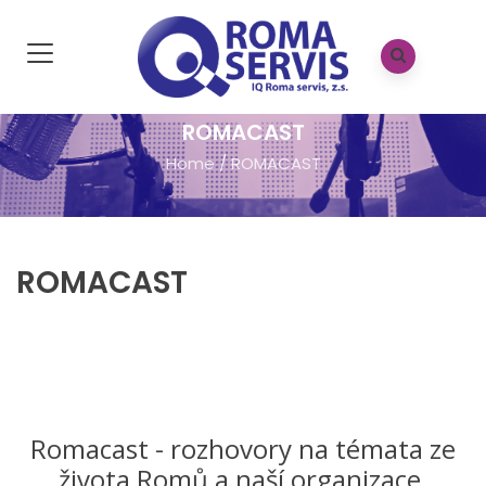
ROMACAST
Home
/
ROMACAST
ROMACAST
Romacast - rozhovory na témata ze
života Romů a naší organizace,