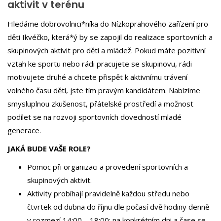
aktivit v terénu
Hledáme dobrovolnici*níka do Nízkoprahového zařízení pro
děti Ikvéčko, která*ý by se zapojil do realizace sportovních a
skupinových aktivit pro děti a mládež. Pokud máte pozitivní
vztah ke sportu nebo rádi pracujete se skupinovu, rádi
motivujete druhé a chcete přispět k aktivnímu trávení
volného času dětí, jste tím pravým kandidátem. Nabízíme
smysluplnou zkušenost, přátelské prostředí a možnost
podílet se na rozvoji sportovních dovedností mladé
generace.
JAKÁ BUDE VAŠE ROLE?
Pomoc při organizaci a provedení sportovních a
skupinových aktivit.
Aktivity probíhají pravidelně každou středu nebo
čtvrtek od dubna do říjnu dle počasí dvě hodiny denně
v rozmezí 14:00 – 18:00; na konkrétním dni a čase se