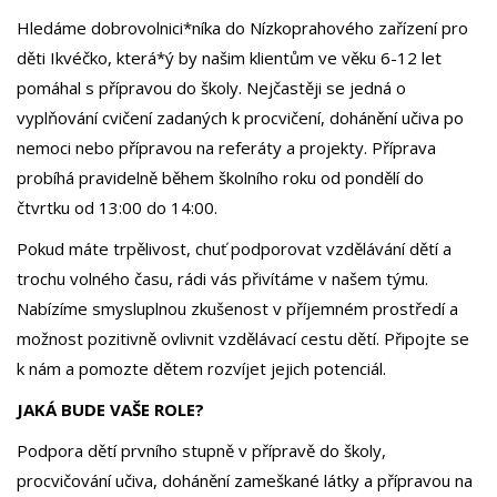
Hledáme dobrovolnici*níka do Nízkoprahového zařízení pro
děti Ikvéčko, která*ý by našim klientům ve věku 6-12 let
pomáhal s přípravou do školy. Nejčastěji se jedná o
vyplňování cvičení zadaných k procvičení, dohánění učiva po
nemoci nebo přípravou na referáty a projekty. Příprava
probíhá pravidelně během školního roku od pondělí do
čtvrtku od 13:00 do 14:00.
Pokud máte trpělivost, chuť podporovat vzdělávání dětí a
trochu volného času, rádi vás přivítáme v našem týmu.
Nabízíme smysluplnou zkušenost v příjemném prostředí a
možnost pozitivně ovlivnit vzdělávací cestu dětí. Připojte se
k nám a pomozte dětem rozvíjet jejich potenciál.
JAKÁ BUDE VAŠE ROLE?
Podpora dětí prvního stupně v přípravě do školy,
procvičování učiva, dohánění zameškané látky a přípravou na