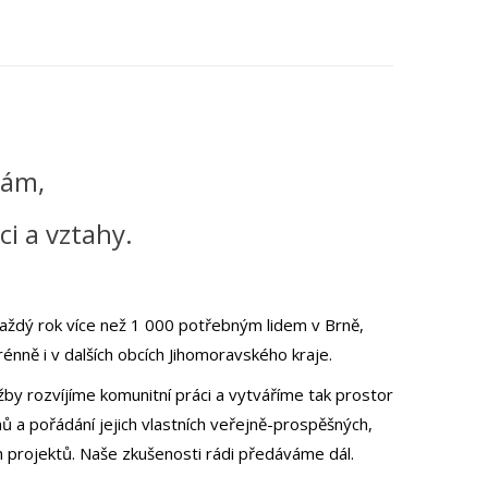
nám,
ci a vztahy.
aždý rok více než 1 000 potřebným lidem v Brně,
rénně i v dalších obcích Jihomoravského kraje.
užby rozvíjíme komunitní práci a vytváříme tak prostor
ů a pořádání jejich vlastních veřejně-prospěšných,
h projektů.
Naše zkušenosti rádi předáváme dál.