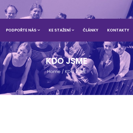
PODPOŘTE NÁS
KE STAŽENÍ
ČLÁNKY
KONTAKTY
KDO JSME
Home
/
KDO JSME