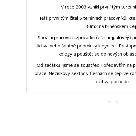
V roce 2003 vznikl první tým terénní
Náš první tým čítal 5 terénních pracovníků, kte
30m2 na brněnském Cejl
Sociální pracovníci zpočátku řešili nejpalčivější
lichva nebo špatné podmínky k bydlení. Postupně
kolegy a pouštět se do nových oblastí
Od začátku jsme se soustředili především na pos
práce. Neziskový sektor v Čechách se teprve roz
učit za pochodu.