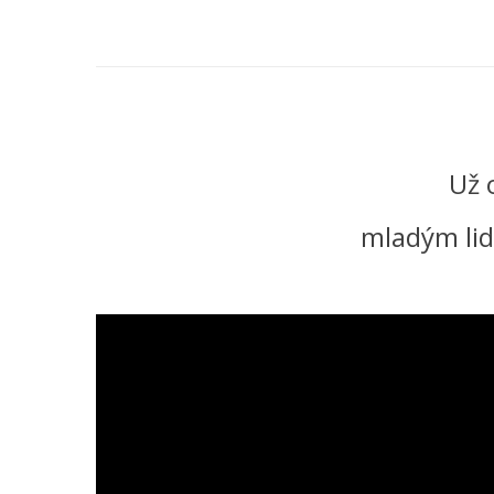
Už 
mladým lide