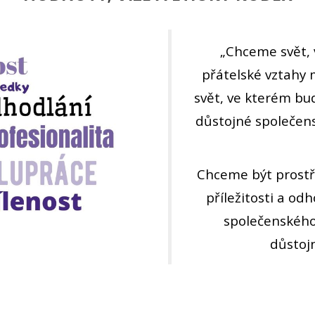
„Chceme svět, 
přátelské vztahy 
svět, ve kterém b
důstojné společens
Chceme být prostř
příležitosti a od
společenského 
důstojn