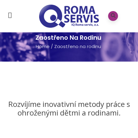
Zaostřeno Na Rodinu
Home
/
Zaostřeno na rodinu
Rozvíjíme inovativní metody práce s
ohroženými dětmi a rodinami.