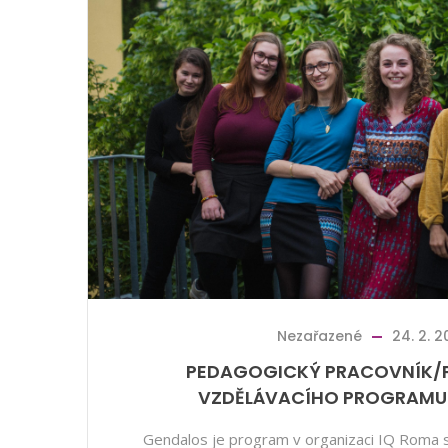
Nezařazené
24. 2. 
PEDAGOGICKÝ PRACOVNÍK/
VZDĚLÁVACÍHO PROGRAMU
Gendalos je program v organizaci IQ Roma s