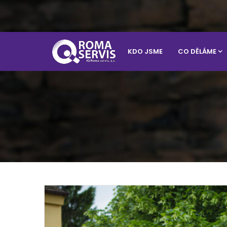
KDO JSME
CO DĚLÁME