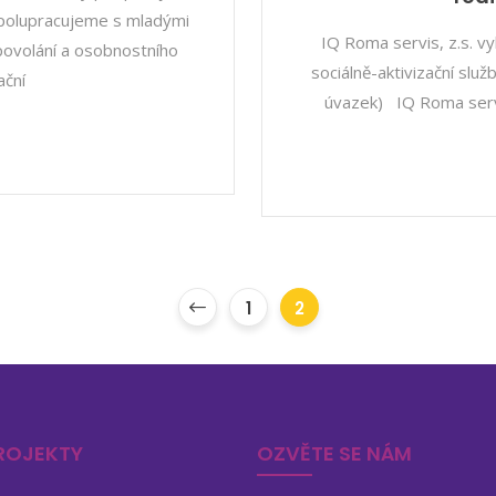
Spolupracujeme s mladými
IQ Roma servis, z.s. vy
 povolání a osobnostního
sociálně-aktivizační služ
ační
úvazek) IQ Roma servi
1
2
ROJEKTY
OZVĚTE SE NÁM