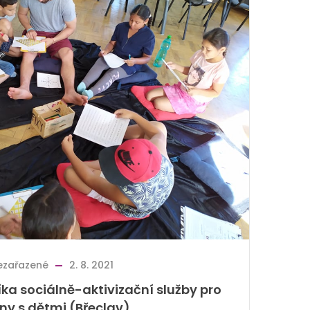
ezařazené
2. 8. 2021
a sociálně-aktivizační služby pro
ny s dětmi (Břeclav)