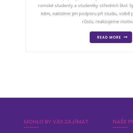
romské studenty a studentky středních škol. 
lidmi, nabízíme jim podporu při studiu, volbě
růstu, realizujeme motiv
READ MORE
MOHLO BY VÁS ZAJÍMAT
NAŠE P