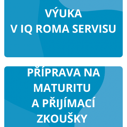
Doučování a kurzy podle potřeby
studenta.
Nabízíme také kariérové
poradenství.