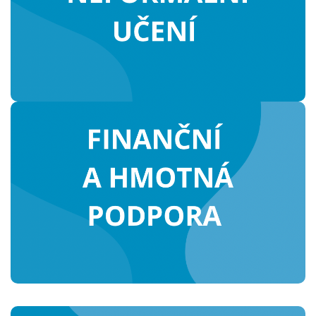
zapojení romské mládeže doma i v
zahraničí.
Pomáháme studentům řešit
finanční náročnost studia.