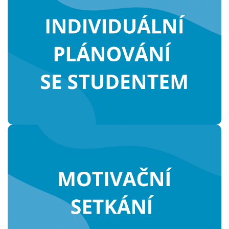
Společně pracujeme na cíli
stanoveném studentem.
Pořádáme pravidelná vrstevnická
setkání studentů.