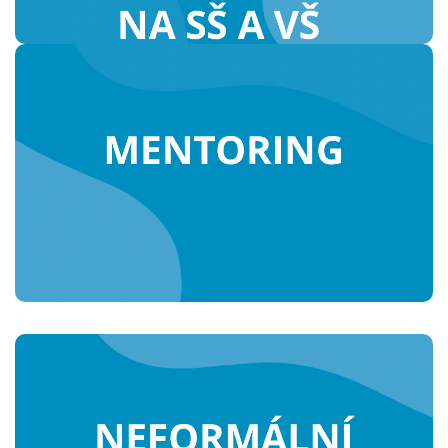
Nabízíme podporu staršího
dobrovolníka – mentora jako
průvodce v cestě studiem.
Podporujeme dobrovolnické