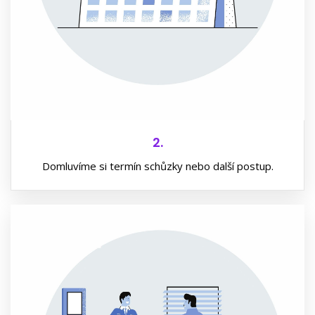
2.
Domluvíme si termín schůzky nebo další postup.
3.
Naše služby jsou pro vás zdarma, pouze sepíšeme
dohodu o spolupráci atd.