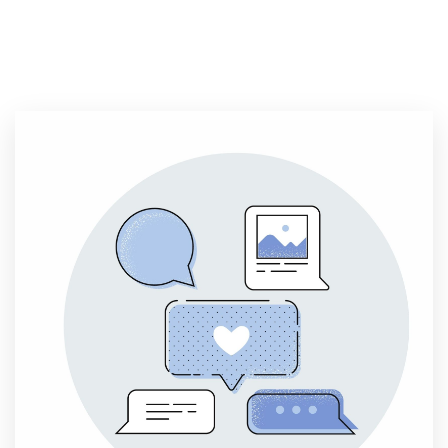
1.
Vždy nás bude zajímat odkud jste a co řešíte. Čím
přesnější informace nám dáte, tím rychleji najdeme
způsob, jak vám pomoci.