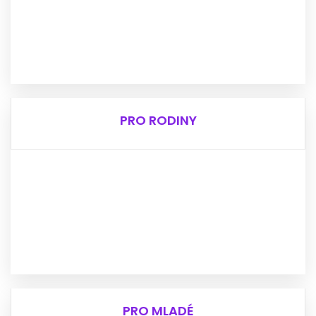
Nedaří se ti sehnat práce?
Řešíš dluhy a exekuce?
Kontaktuj náš Tým Terénní sociální práce.
Program je určen starším 15 let.
VÍCE O INFO
PRO RODINY
PRO RODINY
Potřebuješ pomoci s výchovou a péčí o dítě?
Potřebuješ pomoci s komunikací se školou?
Jsi pěstou/ka a potřebuješ pomoc?
Obrať se na náš Tým Rodiny.
VÍCE INFO
PRO MLADÉ