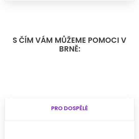
S ČÍM VÁM MŮŽEME POMOCI V
BRNĚ:
PRO DOSPĚLÉ
PRO DOSPĚLÉ
Potřebuješ pomoc sehnat bydlení?
Nevíš si rady s úřady?