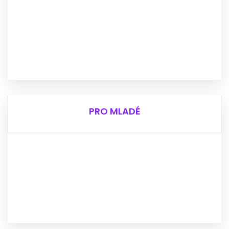
Potřebuješ pomoc sehnat bydlení?
Nevíš si rady s úřady?
Nedaří se ti sehnat práce?
Řešíš dluhy a exekuce?
VÍCE INFO
PRO MLADÉ
PRO MLADÉ
Potřebuješ pomoc s učením?
Chceš poznat nové lidi?
Navštívit můžeš náš Klub ve Vyškově a Bučovicích.
Klub (Vyškov) - ST až ČT 13:00–16:00 (dle domluvy)
Klub (Bučovice) - ČT 16:00–18:30
VÍC INFO