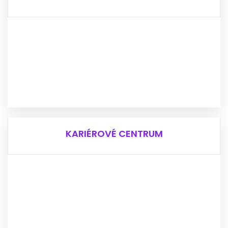
PRO MLADÉ
Potřebuješ pomoci se školou a úkoly?
Potřebuješ pomoci při volbě školy?
Nemáš si s kým promluvit o tom, co tě trápí?
Obrať se na náš Tým programu pro mladé.
VÍCE INFO
KARIÉROVÉ CENTRUM
KARIÉROVÉ CENTRUM
Hledáš práci?
Chceš si udělat rekvalifikační kurz?
Potřebuješ připravit na pohovor?
Chceš si vyzkoušet tréninkové pozice?
Hledáš pracovní stáže?