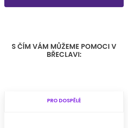
S ČÍM VÁM MŮŽEME POMOCI V
BŘECLAVI:
PRO DOSPĚLÉ
PRO DOSPĚLÉ
Potřebuješ pomoc sehnat bydlení?
Nevíš si rady s úřady?