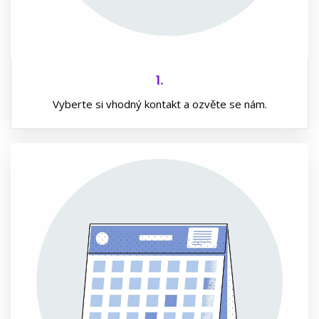
1.
Vyberte si vhodný kontakt a ozvěte se nám.
2.
Pokud přijdete bez předchozí domluvy rovnou na
pobočku, pravděpodobně na vás nebudeme mít čas.