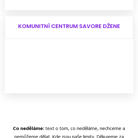
Obrať se na náš tým Kariérového centra.
VÍCE INFO
KOMUNITNÍ CENTRUM SAVORE DŽENE
KOMUNITNÍ CENTRUM SAVORE DŽENE
Chceš se podílet na dění ve svém okolí?
Hledáš přátelé, nebo někoho s kým si promluvit?
Baví tě volnočasové aktivity?
Navštiv naše komunitní centrum Savore Džene.
VÍCE INFO
Co neděláme:
text o tom, co neděláme, nechceme a
nemůžeme dělat. Kde jsou naše limity. Děkujeme za