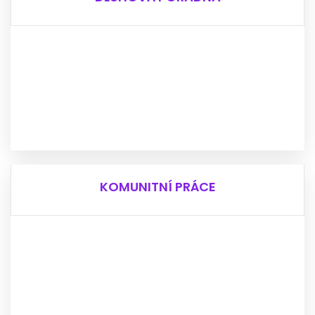
DLUHOVÁ PORADNA
Nevíš si rady z dluhy?
Máš exekuce?
Potřebuješ se dostat z dluhové pasti?
Chceš svoji situaci aktivně řešit?
Pak je tu pro tebe naše Dluhová poradna.
READ MORE
KOMUNITNÍ PRÁCE
KOMUNITNÍ PRÁCE
Chceš se podílet na dění ve svém okolí?
Hledáš přátelé, nebo někoho s kým si promluvit?
Baví tě volnočasové aktivity?
Navštiv nás na Tř. 1. máje 39 v Břeclavi