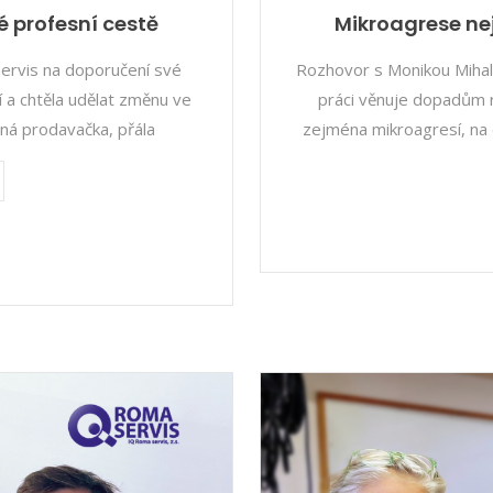
é profesní cestě
Mikroagrese nej
servis na doporučení své
Rozhovor s Monikou Mihal
 a chtěla udělat změnu ve
práci věnuje dopadům r
ná prodavačka, přála
zejména mikroagresí, na d