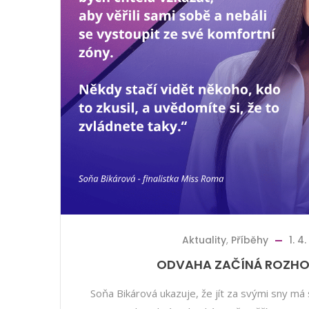
Aktuality
,
Příběhy
1. 4
ODVAHA ZAČÍNÁ ROZH
Soňa Bikárová ukazuje, že jít za svými sny m