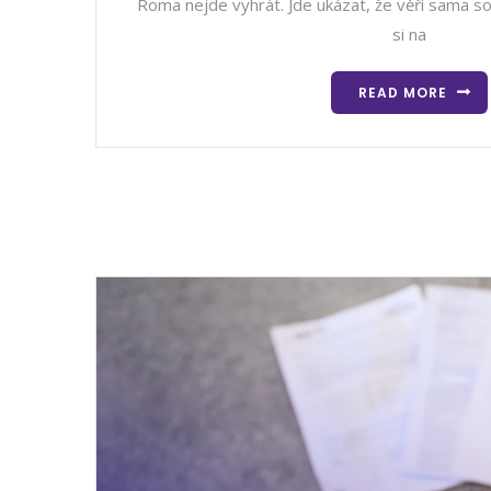
Roma nejde vyhrát. Jde ukázat, že věří sama so
si na
READ MORE