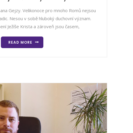
 pana Gejzy. Velikonoce pro mnoho Romů nejsou
radic. Nesou v sobě hluboký duchovní význam.
šení Ježíše Krista a zároveň jsou časem,
READ MORE