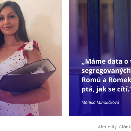
6
Aktuality
,
Článk