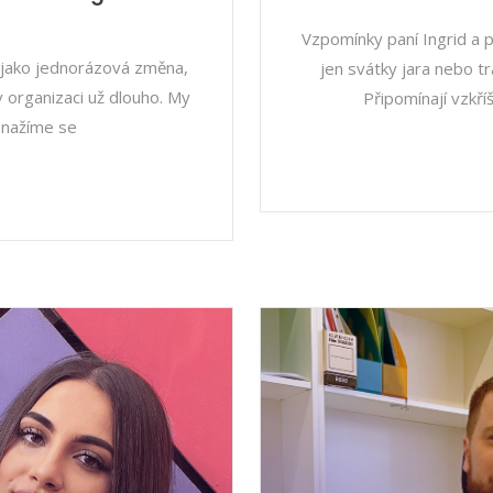
Vzpomínky paní Ingrid a
 jako jednorázová změna,
jen svátky jara nebo t
 v organizaci už dlouho. My
Připomínají vzkří
 snažíme se