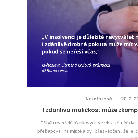
Nezařazené
20. 2. 
I zdánlivá maličkost může zkomp
Příběh manželů Karikových se vlekl téměř dva 
přešlapovali na místě a byli přesvědčeni, že jejic