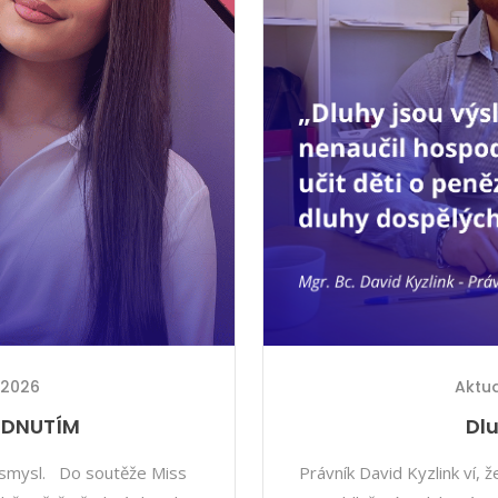
. 2026
Aktua
ODNUTÍM
Dlu
á smysl. Do soutěže Miss
Právník David Kyzlink ví, 