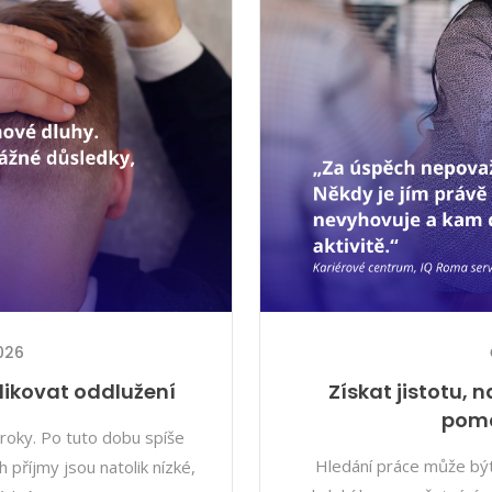
2026
likovat oddlužení
Získat jistotu, 
pomá
roky. Po tuto dobu spíše
Hledání práce může být
h příjmy jsou natolik nízké,