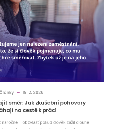
Články
19. 2. 2026
najít směr: Jak zkušební pohovory
hají na cestě k práci
 náročné – obzvlášť pokud člověk zažil dlouhé