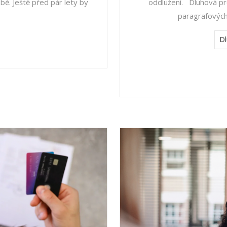
bě. Ještě před pár lety by
oddlužení. Dluhová pr
paragrafových
D