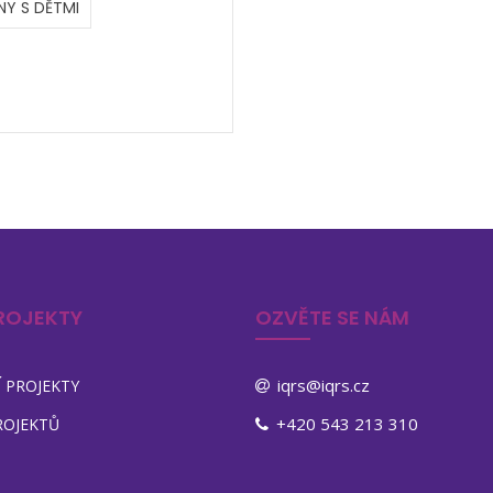
NY S DĚTMI
ROJEKTY
OZVĚTE SE NÁM
iqrs@iqrs.cz
 PROJEKTY
+420 543 213 310
ROJEKTŮ