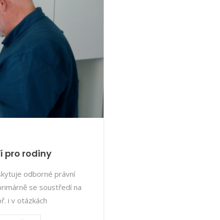
 pro rodiny
skytuje odborné právní
primárně se soustředí na
ř. i v otázkách