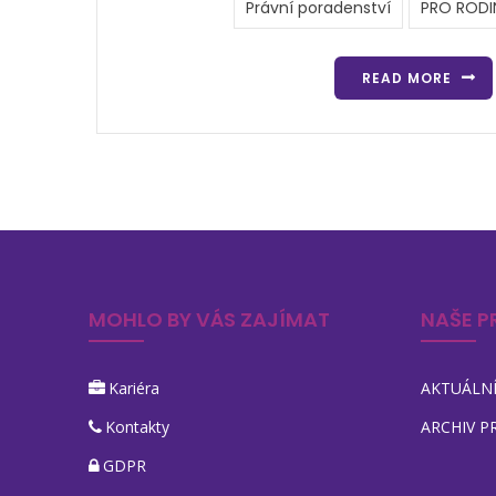
Právní poradenství
PRO RODI
READ MORE
MOHLO BY VÁS ZAJÍMAT
NAŠE P
Kariéra
AKTUÁLNÍ
Kontakty
ARCHIV P
GDPR