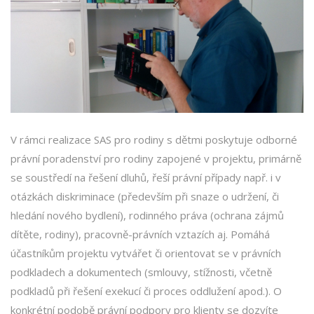
V rámci realizace SAS pro rodiny s dětmi poskytuje odborné
právní poradenství pro rodiny zapojené v projektu, primárně
se soustředí na řešení dluhů, řeší právní případy např. i v
otázkách diskriminace (především při snaze o udržení, či
hledání nového bydlení), rodinného práva (ochrana zájmů
dítěte, rodiny), pracovně-právních vztazích aj. Pomáhá
účastníkům projektu vytvářet či orientovat se v právních
podkladech a dokumentech (smlouvy, stížnosti, včetně
podkladů při řešení exekucí či proces oddlužení apod.). O
konkrétní podobě právní podpory pro klienty se dozvíte