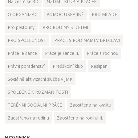
Na cestě ke 3D
NZDM - KLUB A PLÁCEK
O ORGANIZACI
POMOC UKRAJINĚ
PRO MLADÉ
Pro pěstouny
PRO RODINY S DĚTMI
PRO SPOLEČNOST
PRÁCE S RODINAMI V BŘECLAVI
Práce je šance
Práce je šance II.
Práce s rodinou
Právní poradenství
Předškolní klub
Reslipen
Sociálně aktivizační služba v JMK
SPOLEČNĚ K ROZMANITOSTI
TERÉNNÍ SOCIÁLNÍ PRÁCE
Zaostřeno na kvalitu
Zaostřeno na rodinu
Zaostřeno na rodinu II.
NOVINKY