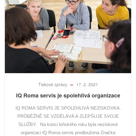
Tiskové zprávy
17. 2. 2021
IQ Roma servis je spolehlivá organizace
IQ ROMA SERVIS JE SPOLEHLIVÁ NEZISKOVKA.
PRŮBĚŽNĚ SE VZDĚLÁVÁ A ZLEPŠUJE SVOJE
SLUŽBY. Na konci loňského roku byla neziskové
organizaci IQ Roma servis prodloužena Značka