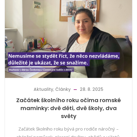
Aktuality
,
Články
28. 8. 2025
Začátek školního roku očima romské
maminky: dvě děti, dvě školy, dva
světy
Začátek školního roku bývá pro rodiče náročný –
shánění pomůcek, placení družiny, obědů a výletů.