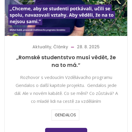
Aktuality
,
Články
28. 8. 2025
„Romské studentstvo musí vědět, že
na to má.“
Rozhovor s vedoucím Vzdělávacího programu
Gendalos o další kapitole projektu. Gendalos jede
dál. Ale v novém kabátě. Co se mění? Co zůstává? A
co mladé lidi na cestě za vzděláním
GENDALOS