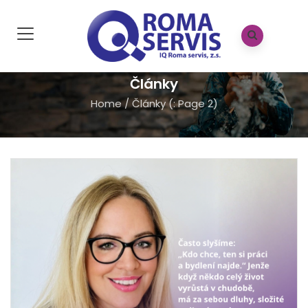
Články
Home
/
Články
(: Page 2)