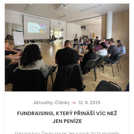
Aktuality
,
Články
12. 8. 2025
FUNDRAISING, KTERÝ PŘINÁŠÍ VÍC NEŽ
JEN PENÍZE
Dárcovství v Česku roste. Jen v roce 2024 proteklo