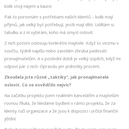
kolik stojí nájem a kauce.
Pak to porovnám s potřebami našich klientů – kolik mají
příjmů, jak velký byt potřebují, jestli mají děti. Udělám si
tabulku a z ní vybírám, koho má smysl oslovit.
Z nich potom oslovuju konkrétní majitele. Když to vezmu v
součtu, týdně napíšu nebo zavolám zhruba padesáti
pronajímatelům. A v poslední době je velký úspěch, když mi
odpoví pár z nich. Opravdu jen jednotky procent.
Zkoušela jste různé „taktiky“, jak pronajímatele
oslovit. Co se osvědčilo nejvíc?
Na začátku projektu jsem realitním kancelářím a majitelům
rovnou říkala, že hledáme bydlení v rámci projektu, že za
klienty ručí organizace a že jsou k dispozici i určitá finanční
jištění.