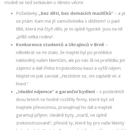
Hodně se teď setkávám s těmito věcmi:
Požadavky
„bez dětí, bez domácích mazlíčků“
– a já
se ptám: Kam má jít samoživitelka s dítětem? U paní
Bílé, která má čtyři děti, je to úplně typické: jsou na ně
„příliš velká rodina“.
Konkurence studentů a Ukrajinců v Brně
–
několikrát se mi stalo, že majitel byl po prohlídce
nakloněný našim klientům, ale po nás šli na prohlídku jiní
zájemci a dali třeba trojnásobnou kauci a vyšší nájem.
Majitel mi pak zavolal: „Nezlobte se, oni zaplatili víc a
hned.“
„Ideální nájemce“ a garanční bydlení
– v posledních
dvou letech se hodně rozšířily firmy, které byt od
majitele převezmou, pronajímají ho dál a majiteli
garantují příjem. Ideálně byty „starší, ne úplně
zrekonstruované“, přesně ty, které by pro naše klienty