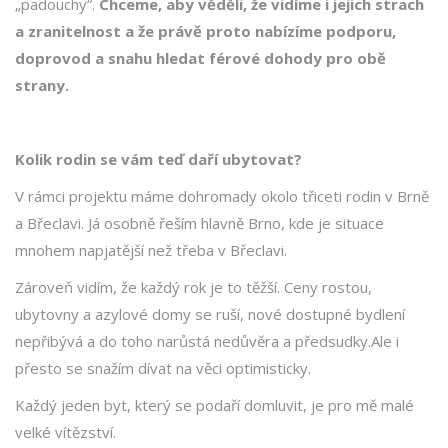
„padouchy“.
Chceme, aby věděli, že vidíme i jejich strach
a zranitelnost a že právě proto nabízíme podporu,
doprovod a snahu hledat férové dohody pro obě
strany.
Kolik rodin se vám teď daří ubytovat?
V rámci projektu máme dohromady okolo třiceti rodin v Brně
a Břeclavi. Já osobně řeším hlavně Brno, kde je situace
mnohem napjatější než třeba v Břeclavi.
Zároveň vidím, že každý rok je to těžší. Ceny rostou,
ubytovny a azylové domy se ruší, nové dostupné bydlení
nepřibývá a do toho narůstá nedůvěra a předsudky.Ale i
přesto se snažím dívat na věci optimisticky.
Každý jeden byt, který se podaří domluvit, je pro mě malé
velké vítězství.