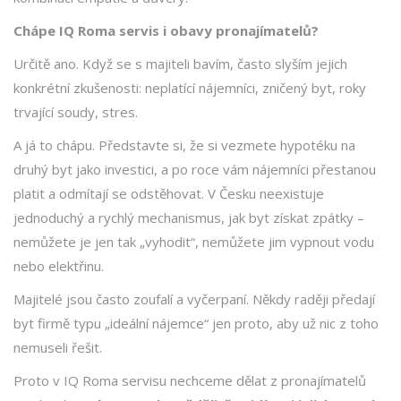
Chápe IQ Roma servis i obavy pronajímatelů?
Určitě ano. Když se s majiteli bavím, často slyším jejich
konkrétní zkušenosti: neplatící nájemníci, zničený byt, roky
trvající soudy, stres.
A já to chápu. Představte si, že si vezmete hypotéku na
druhý byt jako investici, a po roce vám nájemníci přestanou
platit a odmítají se odstěhovat. V Česku neexistuje
jednoduchý a rychlý mechanismus, jak byt získat zpátky –
nemůžete je jen tak „vyhodit“, nemůžete jim vypnout vodu
nebo elektřinu.
Majitelé jsou často zoufalí a vyčerpaní. Někdy raději předají
byt firmě typu „ideální nájemce“ jen proto, aby už nic z toho
nemuseli řešit.
Proto v IQ Roma servisu nechceme dělat z pronajímatelů