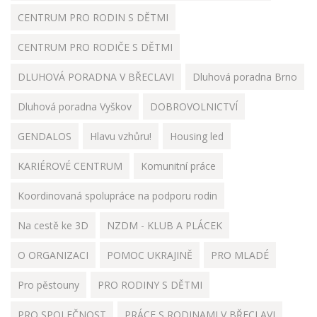
CENTRUM PRO RODIN S DĚTMI
CENTRUM PRO RODIČE S DĚTMI
DLUHOVÁ PORADNA V BŘECLAVI
Dluhová poradna Brno
Dluhová poradna Vyškov
DOBROVOLNICTVÍ
GENDALOS
Hlavu vzhůru!
Housing led
KARIÉROVÉ CENTRUM
Komunitní práce
Koordinovaná spolupráce na podporu rodin
Na cestě ke 3D
NZDM - KLUB A PLÁCEK
O ORGANIZACI
POMOC UKRAJINĚ
PRO MLADÉ
Pro pěstouny
PRO RODINY S DĚTMI
PRO SPOLEČNOST
PRÁCE S RODINAMI V BŘECLAVI