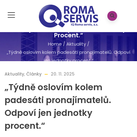
„Týdně Oslovím Kolem Padesáti
Pronajímatelů. Odpoví Jen Jednotky
Procent.“
Home
/
Aktuality
/
„Týdně oslovím kolem padesáti pronajímatelů. Odpoví
jen jednotky procent.“
Aktuality
,
Články
20. 11. 2025
„Týdně oslovím kolem
padesáti pronajímatelů.
Odpoví jen jednotky
procent.“