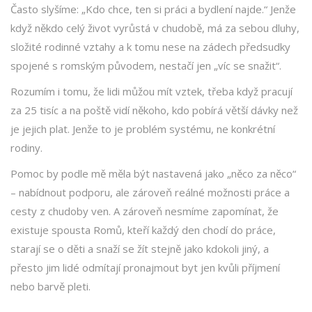
Často slyšíme: „Kdo chce, ten si práci a bydlení najde.“ Jenže
když někdo celý život vyrůstá v chudobě, má za sebou dluhy,
složité rodinné vztahy a k tomu nese na zádech předsudky
spojené s romským původem, nestačí jen „víc se snažit“.
Rozumím i tomu, že lidi můžou mít vztek, třeba když pracují
za 25 tisíc a na poště vidí někoho, kdo pobírá větší dávky než
je jejich plat. Jenže to je problém systému, ne konkrétní
rodiny.
Pomoc by podle mě měla být nastavená jako „něco za něco“
– nabídnout podporu, ale zároveň reálné možnosti práce a
cesty z chudoby ven. A zároveň nesmíme zapomínat, že
existuje spousta Romů, kteří každý den chodí do práce,
starají se o děti a snaží se žít stejně jako kdokoli jiný, a
přesto jim lidé odmítají pronajmout byt jen kvůli příjmení
nebo barvě pleti.