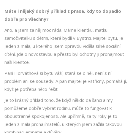
Máte i nějaký dobrý příklad z praxe, kdy to dopadlo
dobře pro všechny?
Ano, a jsem za něj moc ráda. Máme klientku, matku
samoživitelku s dětmi, která bydlí v Bystrci. Majitel bytu, je
jeden z mála, u kterého jsem opravdu viděla silné sociální
cítění. Jde o novostavbu a přesto byl ochotný ji pronajmout
naší klientce.
Paní Horváthová si bytu váží, stará se o něj, není s ní
problém ani se sousedy. A pan majitel je vstřícný, pomáhá jí,
když je potřeba něco řešit.
Je to krásný příklad toho, že když někdo dá šanci a my
pomůžeme dobře vybrat rodinu, může to fungovat k
oboustranné spokojenosti. Ale upřímně, za ty roky je to
jeden z mála pronajímatelů, u kterých jsem zažila takovou
kombinaci empatie a důvěry.