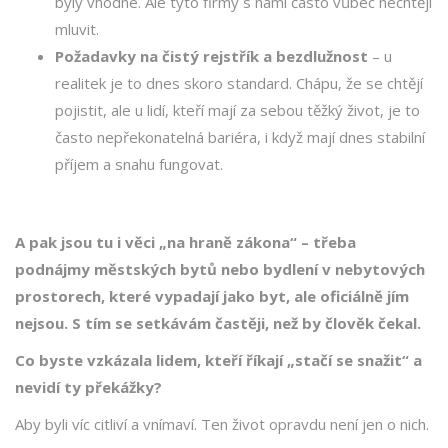
byly vhodné. Ale tyto firmy s námi často vůbec nechtějí
mluvit.
Požadavky na čistý rejstřík a bezdlužnost
– u
realitek je to dnes skoro standard. Chápu, že se chtějí
pojistit, ale u lidí, kteří mají za sebou těžký život, je to
často nepřekonatelná bariéra, i když mají dnes stabilní
příjem a snahu fungovat.
A pak jsou tu i věci „na hraně zákona“ – třeba
podnájmy městských bytů nebo bydlení v nebytových
prostorech, které vypadají jako byt, ale oficiálně jím
nejsou. S tím se setkávám častěji, než by člověk čekal.
Co byste vzkázala lidem, kteří říkají „stačí se snažit“ a
nevidí ty překážky?
Aby byli víc citliví a vnímaví. Ten život opravdu není jen o nich.