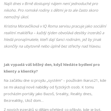
Najít dnes v Brně dostupný nájem není jednoduché pro
nikoho. Pro romské rodiny s dětmi je to ale často skoro
nemožný úkol.
Kristina Moravčíková v IQ Roma servisu pracuje jako sociální
realitní makléřka – každý týden obvolává desítky inzerátů a
hledá pronajímatele, kteří dají šanci rodinám, jež by jinak
skončily na ubytovně nebo úplně bez střechy nad hlavou.
Jak vypadá váš běžný den, když hledáte bydlení pro
klienty a klientky?
Na začátku dne si projdu „systém“ – používám Ikarus21, kde
se mi ukazují nové nabídky od fyzických osob. K tomu
procházím portály jako Bazoš, Sreality, Reality dnes,
Bezrealitky, Ulož dom…
Z nových inzerátů si dělám přehled: co přibylo, kde je byt,