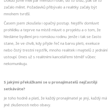
Dokud jsme měli pár menších rodin, šlo to snáz, pak se to
začalo měnit. Požadavků přibývalo a realitky začaly být
mnohem tvrdší.
Časem jsem zkoušela i opačný postup. Nejdřív domluvit
prohlídku a teprve na místě mluvit o projektu a o tom, že
hledáme bydlení pro romskou rodinu. Jenže i tak se často
stane, že ve chvíli, kdy přijde řeč na barvu pleti, exekuce
nebo čistý trestní rejstřík, mnoho realitek i majitelů z jednání
ustoupí. Dnes už s realitními kancelářemi téměř vůbec
nekomunikuju.
S jakými překážkami se u pronajímatelů nejčastěji
setkáváte?
Je toho hodně a platí, že každý pronajímatel je jiný, každý má
jiné zkušenosti nebo obavy.