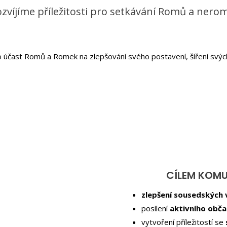
zvíjíme příležitosti pro setkávání Romů a nero
 účast Romů a Romek na zlepšování svého postavení, šíření svých
CÍLEM KOMUN
zlepšení sousedských
posílení
aktivního obča
vytvoření příležitostí se