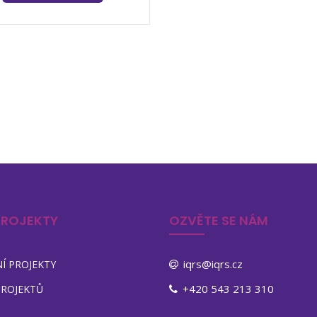
PROJEKTY
OZVĚTE SE NÁM
iqrs@iqrs.cz
Í PROJEKTY
+420 543 213 310
PROJEKTŮ