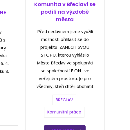
Komunita v Břeclavi se
podílí na výzdobě
NE
města
Před nedávnem jsme využili
v
možnosti přihlásit se do
ů s
projektu ZANECH SVOU
ury
STOPU, kterou vyhlásilo
ovka
Město Břeclav ve spolupráci
6. 4.
se společností E.ON ve
ku 8.
veřejném prostoru. Je pro
všechny, kteří chtějí obohatit
BŘECLAV
Komunitní práce