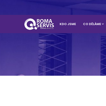
KDO JSME
CO DĚLÁME