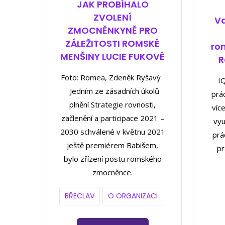
JAK PROBÍHALO
ZVOLENÍ
Va
ZMOCNĚNKYNĚ PRO
ZÁLEŽITOSTI ROMSKÉ
rom
MENŠINY LUCIE FUKOVÉ
R
Foto: Romea, Zdeněk Ryšavý
I
Jedním ze zásadních úkolů
prá
plnění Strategie rovnosti,
víc
začlenění a participace 2021 –
vyu
2030 schválené v květnu 2021
prá
ještě premiérem Babišem,
pr
bylo zřízení postu romského
zmocněnce.
BŘECLAV
O ORGANIZACI