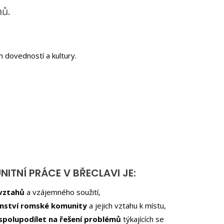
mů.
 dovedností a kultury.
ITNÍ PRÁCE V BŘECLAVI JE:
 vztahů
a vzájemného soužití,
nství romské komunity
a jejich vztahu k místu,
spolupodílet na řešení problémů
týkajících se