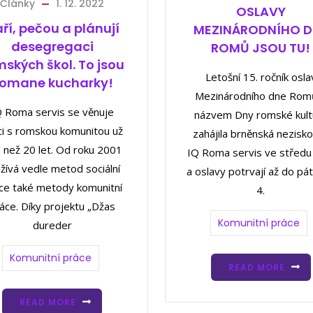
Články
1. 12. 2022
OSLAVY
ří, pečou a plánují
MEZINÁRODNÍHO D
desegregaci
ROMŮ JSOU TU!
ských škol. To jsou
Letošní 15. ročník osla
omane kucharky!
Mezinárodního dne Rom
Q Roma servis se věnuje
názvem Dny romské kult
ci s romskou komunitou už
zahájila brněnská nezisk
e než 20 let. Od roku 2001
IQ Roma servis ve středu 
žívá vedle metod sociální
a oslavy potrvají až do pát
ce také metody komunitní
4.
áce. Díky projektu „Džas
Komunitní práce
dureder
Komunitní práce
READ MORE
READ MORE