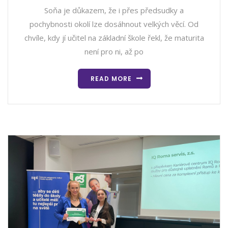
Soňa je důkazem, že i přes předsudky a
pochybnosti okolí lze dosáhnout velkých věcí. Od
chvíle, kdy jí učitel na základní škole řekl, že maturita
není pro ni, až po
READ MORE