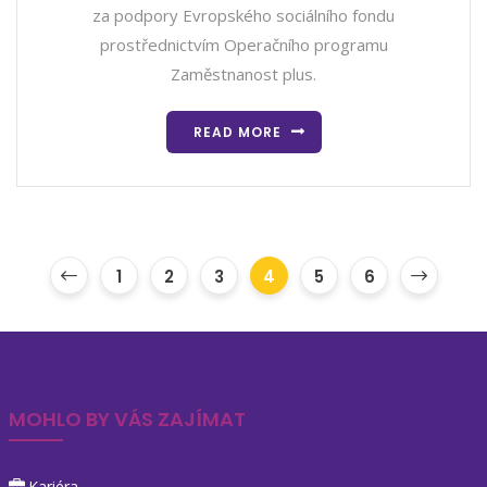
za podpory Evropského sociálního fondu
prostřednictvím Operačního programu
Zaměstnanost plus.
READ MORE
1
2
3
4
5
6
MOHLO BY VÁS ZAJÍMAT
Kariéra