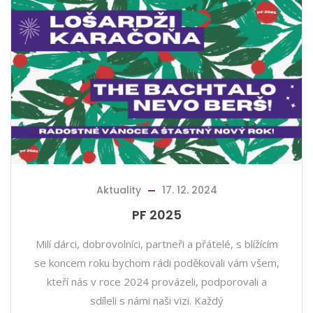
Aktuality
17. 12. 2024
PF 2025
Milí dárci, dobrovolníci, partneři a přátelé, s blížícím
se koncem roku bychom rádi poděkovali vám všem,
kteří nás v roce 2024 provázeli, podporovali a
sdíleli s námi naši vizi. Každý