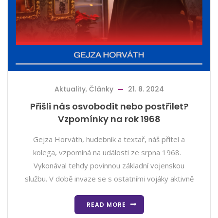
Aktuality
,
Články
21. 8. 2024
Přišli nás osvobodit nebo postřílet?
Vzpomínky na rok 1968
Gejza Horváth, hudebník a textař, náš přítel a
kolega, vzpomíná na události ze srpna 1968.
Vykonával tehdy povinnou základní vojenskou
službu. V době invaze se s ostatními vojáky aktivně
READ MORE