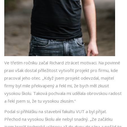
Ve třetím ročníku začal Richard ztrácet motivaci. Na povinné
praxi však dostal příležitost vytvořit projekt pro firmu, kde
pracoval jeho otec. „Když jsem projekt odevzdal, majitel
firmy byl mile překvapený a řekl mi, že bych měl zkusit
vysokou školu. Taková pochvala mi udělala obrovskou radost
a řekl jsem si, že tu vysokou zkusím.“
Podal si přihlášku na stavební fakultu VUT a byl přijat.
Přechod na vysokou školu ale nebyl snadný. „Ze začátku
jsem kreslil technické výkresy až do dvou do rána a pořád to