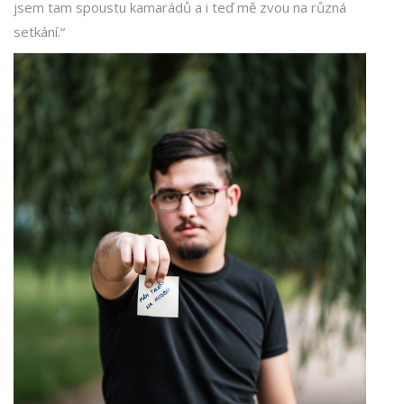
jsem tam spoustu kamarádů a i teď mě zvou na různá
setkání.“