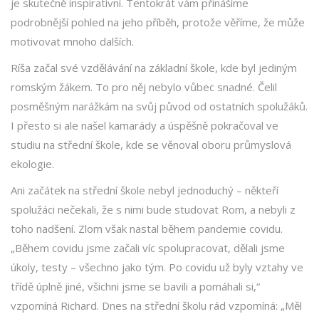
je skutečně inspirativní. Tentokrát vám přinášíme
podrobnější pohled na jeho příběh, protože věříme, že může
motivovat mnoho dalších.
Ríša začal své vzdělávání na základní škole, kde byl jediným
romským žákem. To pro něj nebylo vůbec snadné. Čelil
posměšným narážkám na svůj původ od ostatních spolužáků.
I přesto si ale našel kamarády a úspěšně pokračoval ve
studiu na střední škole, kde se věnoval oboru průmyslová
ekologie.
Ani začátek na střední škole nebyl jednoduchý – někteří
spolužáci nečekali, že s nimi bude studovat Rom, a nebyli z
toho nadšení. Zlom však nastal během pandemie covidu.
„Během covidu jsme začali víc spolupracovat, dělali jsme
úkoly, testy – všechno jako tým. Po covidu už byly vztahy ve
třídě úplně jiné, všichni jsme se bavili a pomáhali si,“
vzpomíná Richard. Dnes na střední školu rád vzpomíná: „Měl