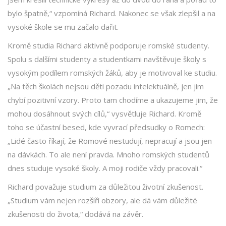
bylo špatně,“ vzpomíná Richard. Nakonec se však zlepšil a na
vysoké škole se mu začalo dařit.
Kromě studia Richard aktivně podporuje romské studenty.
Spolu s dalšími studenty a studentkami navštěvuje školy s
vysokým podílem romských žáků, aby je motivoval ke studiu.
„Na těch školách nejsou děti pozadu intelektuálně, jen jim
chybí pozitivní vzory. Proto tam chodíme a ukazujeme jim, že
mohou dosáhnout svých cílů,“ vysvětluje Richard. Kromě
toho se účastní besed, kde vyvrací předsudky o Romech:
„Lidé často říkají, že Romové nestudují, nepracují a jsou jen
na dávkách. To ale není pravda. Mnoho romských studentů
dnes studuje vysoké školy. A moji rodiče vždy pracovali.“
Richard považuje studium za důležitou životní zkušenost.
„Studium vám nejen rozšíří obzory, ale dá vám důležité
zkušenosti do života,“ dodává na závěr.