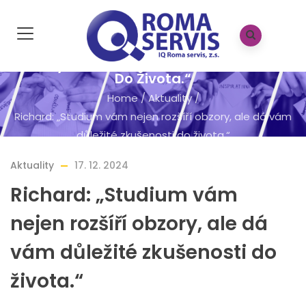
Richard: „Studium Vám Nejen Rozšíří
Obzory, Ale Dá Vám Důležité Zkušenosti
Do Života.“
Home
/
Aktuality
/
Richard: „Studium vám nejen rozšíří obzory, ale dá vám
důležité zkušenosti do života.“
Aktuality
17. 12. 2024
Richard: „Studium vám
nejen rozšíří obzory, ale dá
vám důležité zkušenosti do
života.“