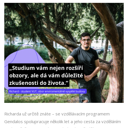
Richarda už určitě znáte – se vzdělávacím programem
Gendalos spolupracuje několik let a jeho cesta za vzděláním