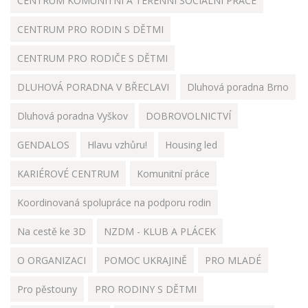
CENTRUM KOMUNITNÍ A TERÉNNÍ SOCIÁLNÍ PRÁCE
CENTRUM PRO RODIN S DĚTMI
CENTRUM PRO RODIČE S DĚTMI
DLUHOVÁ PORADNA V BŘECLAVI
Dluhová poradna Brno
Dluhová poradna Vyškov
DOBROVOLNICTVÍ
GENDALOS
Hlavu vzhůru!
Housing led
KARIÉROVÉ CENTRUM
Komunitní práce
Koordinovaná spolupráce na podporu rodin
Na cestě ke 3D
NZDM - KLUB A PLÁCEK
O ORGANIZACI
POMOC UKRAJINĚ
PRO MLADÉ
Pro pěstouny
PRO RODINY S DĚTMI