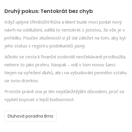
Druhý pokus: Tentokrát bez chyb
Když uplyne tříměsíční lhůta a klient bude moci podat nový
návrh na oddlužení, udělá to tentokrát s jistotou, že vše je v
pořádku. Poučen zkušeností si již dal záležet na tom, aby byl
jeho status v registru podnikatelů jasný.
Ačkoliv se cesta k finanční svobodě neočekávaně prodloužila,
nebere to jako prohru. Naopak – vidí v tom novou šanci.
Nejen na vyřešení dluhů, ale i na vybudování pevného vztahu
se svou dcerkou.
Protože právě ona je tím nejdůležitějším důvodem, proč se
vyplatí bojovat o lepší budoucnost.
Dluhová poradna Brno