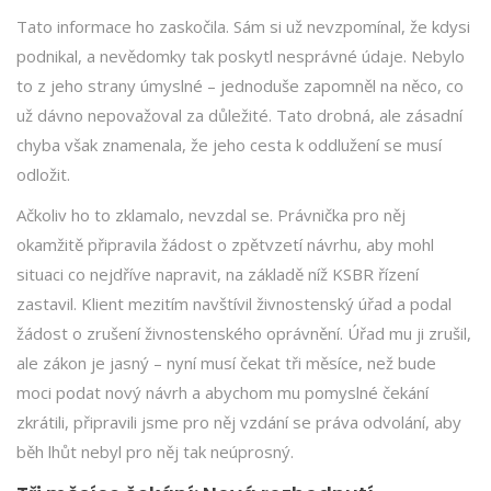
Tato informace ho zaskočila. Sám si už nevzpomínal, že kdysi
podnikal, a nevědomky tak poskytl nesprávné údaje. Nebylo
to z jeho strany úmyslné – jednoduše zapomněl na něco, co
už dávno nepovažoval za důležité. Tato drobná, ale zásadní
chyba však znamenala, že jeho cesta k oddlužení se musí
odložit.
Ačkoliv ho to zklamalo, nevzdal se. Právnička pro něj
okamžitě připravila žádost o zpětvzetí návrhu, aby mohl
situaci co nejdříve napravit
,
na základě níž KSBR řízení
zastavil
. Klient mezitím navštívil živnostenský úřad a podal
žádost o zrušení živnostenského oprávnění. Úřad mu ji zrušil,
ale zákon je jasný – nyní musí čekat tři měsíce,
než bude
moci podat nový návrh a abychom mu pomyslné čekání
zkrátili, připravili jsme pro něj vzdání se práva odvolání, aby
běh lhůt nebyl pro něj tak neúprosný.