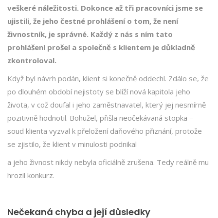
veškeré náležitosti. Dokonce až tři pracovníci jsme se
ujistili, že jeho čestné prohlášení o tom, že není
živnostník, je správné. Každý z nás s ním tato
prohlášení prošel a společně s klientem je důkladně
zkontroloval.
Když byl návrh podán, klient si konečně oddechl. Zdálo se, že
po dlouhém období nejistoty se blíží nová kapitola jeho
života
, v což doufal i jeho zaměstnavatel, který jej nesmírně
pozitivně hodnotil
. Bohužel, přišla neočekáva
ná stopka –
soud klienta vyzval k přeložení daňového přiznání
, protože
se zjistilo, že klient v minulosti podnikal
a jeho živnost nikdy nebyla oficiálně zrušena.
Tedy reálně mu
hrozil konkurz.
Nečekaná chyba a její důsledky