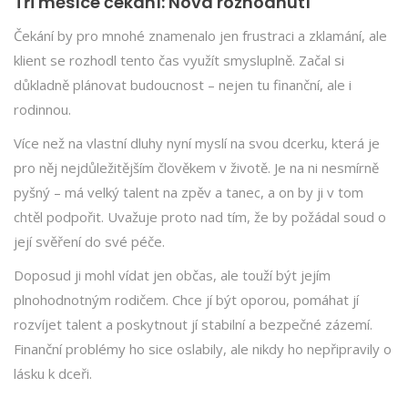
Tři měsíce čekání: Nová rozhodnutí
Čekání by pro mnohé znamenalo jen frustraci a zklamání, ale
klient se rozhodl tento čas využít smysluplně. Začal si
důkladně plánovat budoucnost – nejen tu finanční, ale i
rodinnou.
Více než na vlastní dluhy nyní myslí na svou dcerku, která je
pro něj nejdůležitějším člověkem v životě. Je na ni nesmírně
pyšný – má velký talent na zpěv a tanec, a on by ji v tom
chtěl podpořit. Uvažuje proto nad tím, že by požádal soud o
její svěření do své péče.
Doposud ji mohl vídat jen občas, ale touží být jejím
plnohodnotným rodičem. Chce jí být oporou, pomáhat jí
rozvíjet talent a poskytnout jí stabilní a bezpečné zázemí.
Finanční problémy ho sice oslabily, ale nikdy ho nepřipravily o
lásku k dceři.