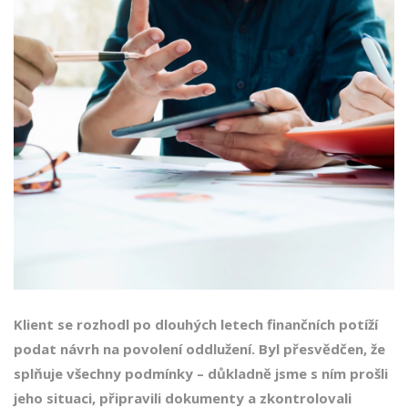
Klient se rozhodl po dlouhých letech finančních potíží
podat návrh na povolení oddlužení. Byl přesvědčen, že
splňuje všechny podmínky – důkladně jsme s ním prošli
jeho situaci, připravili dokumenty a zkontrolovali