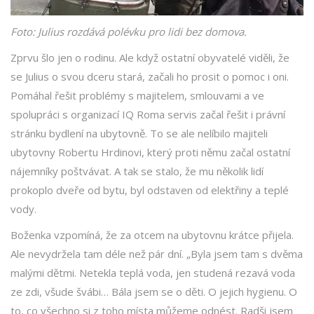
Foto: Julius rozdává polévku pro lidi bez domova.
Zprvu šlo jen o rodinu. Ale když ostatní obyvatelé viděli, že
se Julius o svou dceru stará, začali ho prosit o pomoc i oni.
Pomáhal řešit problémy s majitelem, smlouvami a ve
spolupráci s organizací IQ Roma servis začal řešit i právní
stránku bydlení na ubytovně. To se ale nelíbilo majiteli
ubytovny Robertu Hrdinovi, který proti němu začal ostatní
nájemníky poštvávat. A tak se stalo, že mu několik lidí
prokoplo dveře od bytu, byl odstaven od elektřiny a teplé
vody.
Boženka vzpomíná, že za otcem na ubytovnu krátce přijela.
Ale nevydržela tam déle než pár dní. „Byla jsem tam s dvěma
malými dětmi. Netekla teplá voda, jen studená rezavá voda
ze zdi, všude švábi… Bála jsem se o děti. O jejich hygienu. O
to, co všechno si z toho místa můžeme odnést. Radši jsem