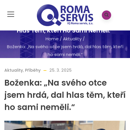
Boženka: „Na Svého Otce Jsem Hrdá, Dal
Hlas Těm, Kteří Ho Sami Neměli.“
Home
/
Aktuality
/
Boženka: „Na svého otce jsem hrdá, dal hlas těm, kteří
ho sami neměli.“
Aktuality
,
Příběhy
25. 3. 2025
Boženka: „Na svého otce
jsem hrdá, dal hlas těm, kteří
ho sami neměli.“