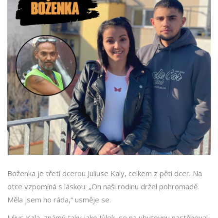
Boženka je třetí dcerou Juliuse Kaly, celkem z pěti dcer. Na
otce vzpomíná s láskou: „On naši rodinu držel pohromadě.
Měla jsem ho ráda,“ usměje se.
Julius Kala, známý taky jako Jůlek, se na ubytovnu nastěhoval