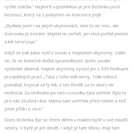
rychle odešla.“ Nejhorší vzpomínkou je pro Boženku pocit
bezmoci, který se s pobytem na Kuncovce pojil.
„Bydlela jsem i na jiných ubytovnách, není to nic moc, ale
Kuncovka je extrém. Majitel nic neřeší, jen chce pořád peníze
a lidi terorizuje.“
Když se pak Julius ocitl u soudu s majitelem ubytovny, zdálo
se, že se konečně dočká spravedlnosti. Jenže soudní
výsledek zklamal, majitel ubytovny vyvázl jen s 300 hodinami
prospěšných prací. „Táta z toho měl nervy. Tolik měsíců
pomáhal, bojoval za ty lidi, a ten člověk za to skoro nic
nedostal. Za nedlouho po tom rozsudku táta zemřel. Byla to
pro nás strašná rána. Máma nám zemřela před rokem a teď
jsme přišli i o otce.“
Dnes Boženka žije se třemi dětmi v malém bytě u své mladší
sestry. V bytě je jich devět. I když je tam těsno, mají tam