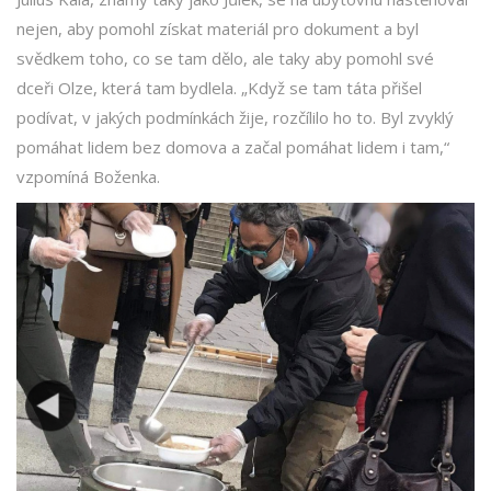
nejen, aby pomohl získat materiál pro dokument a byl
svědkem toho, co se tam dělo, ale taky aby pomohl své
dceři Olze, která tam bydlela. „Když se tam táta přišel
podívat, v jakých podmínkách žije, rozčílilo ho to. Byl zvyklý
pomáhat lidem bez domova a začal pomáhat lidem i tam,“
vzpomíná Boženka.