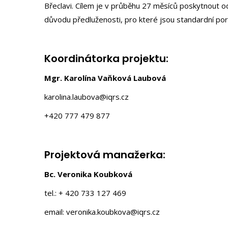
Břeclavi. Cílem je v průběhu 27 měsíců poskytnout
důvodu předluženosti, pro které jsou standardní pora
Koordinátorka projektu:
Mgr. Karolína Vaňková Laubová
karolina.laubova@iqrs.cz
+420 777 479 877
Projektová manažerka:
Bc. Veronika Koubková
tel.: + 420 733 127 469
email: veronika.koubkova@iqrs.cz