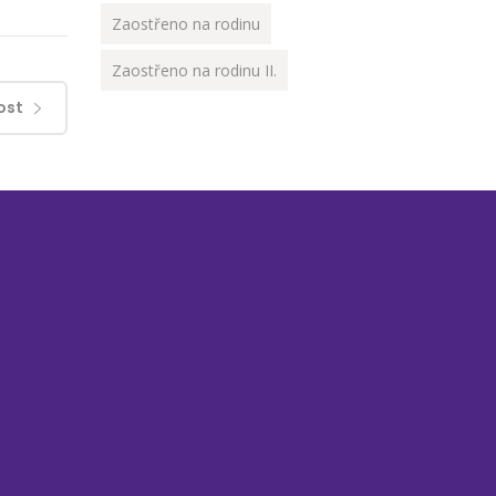
Zaostřeno na rodinu
Zaostřeno na rodinu II.
ost