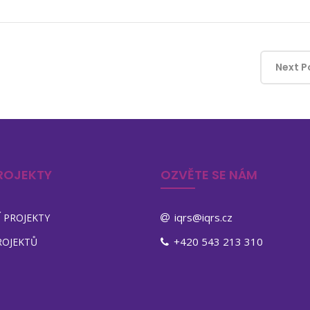
Next P
ROJEKTY
OZVĚTE SE NÁM
iqrs@iqrs.cz
 PROJEKTY
+420 543 213 310
ROJEKTŮ