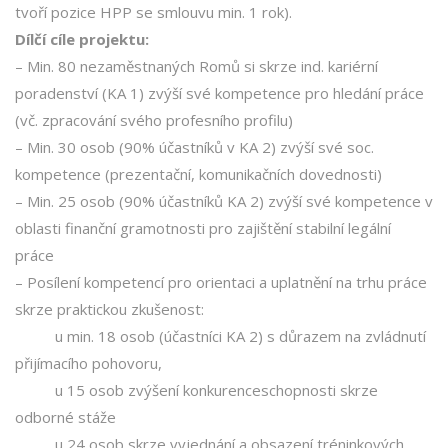
tvoří pozice HPP se smlouvu min. 1 rok).
Dílčí cíle projektu:
– Min. 80 nezaměstnaných Romů si skrze ind. kariérní
poradenství (KA 1) zvýší své kompetence pro hledání práce
(vč. zpracování svého profesního profilu)
– Min. 30 osob (90% účastníků v KA 2) zvýší své soc.
kompetence (prezentační, komunikačních dovednosti)
– Min. 25 osob (90% účastníků KA 2) zvýší své kompetence v
oblasti finanční gramotnosti pro zajištění stabilní legální
práce
– Posílení kompetencí pro orientaci a uplatnění na trhu práce
skrze praktickou zkušenost:
u min. 18 osob (účastníci KA 2) s důrazem na zvládnutí
přijímacího pohovoru,
u 15 osob zvýšení konkurenceschopnosti skrze
odborné stáže
u 24 osob skrze vyjednání a obsazení tréninkových