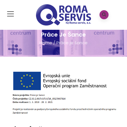
Práce Je Šance
Home
/
Práce je šance