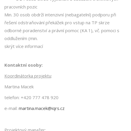
pracovních pozic
Min. 30 osob obdrží intenzivní (nebagatelní) podporu při
řešení odstraňování překážek pro vstup na TP skrze
odborné poradenství a právní pomoc (KA 1), vč. pomoci s
oddlužením (min.
skrýt více informací
Kontaktní osoby:
Koordinátorka projektu
:
Martina Macek
telefon: +420 777 478 920
e-mail:
martina.macek@iqrs.cz
Projektový manažer: