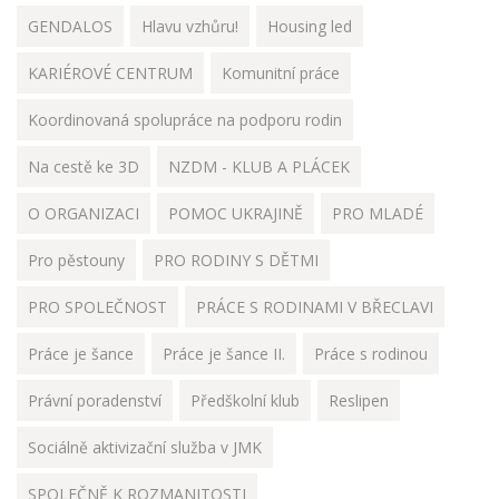
GENDALOS
Hlavu vzhůru!
Housing led
KARIÉROVÉ CENTRUM
Komunitní práce
Koordinovaná spolupráce na podporu rodin
Na cestě ke 3D
NZDM - KLUB A PLÁCEK
O ORGANIZACI
POMOC UKRAJINĚ
PRO MLADÉ
Pro pěstouny
PRO RODINY S DĚTMI
PRO SPOLEČNOST
PRÁCE S RODINAMI V BŘECLAVI
Práce je šance
Práce je šance II.
Práce s rodinou
Právní poradenství
Předškolní klub
Reslipen
Sociálně aktivizační služba v JMK
SPOLEČNĚ K ROZMANITOSTI