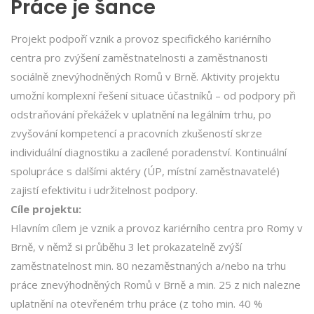
Práce je šance
Projekt podpoří vznik a provoz specifického kariérního
centra pro zvýšení zaměstnatelnosti a zaměstnanosti
sociálně znevýhodněných Romů v Brně. Aktivity projektu
umožní komplexní řešení situace účastníků – od podpory při
odstraňování překážek v uplatnění na legálním trhu, po
zvyšování kompetencí a pracovních zkušeností skrze
individuální diagnostiku a zacílené poradenství. Kontinuální
spolupráce s dalšími aktéry (ÚP, místní zaměstnavatelé)
zajistí efektivitu i udržitelnost podpory.
Cíle projektu:
Hlavním cílem je vznik a provoz kariérního centra pro Romy v
Brně, v němž si průběhu 3 let prokazatelně zvýší
zaměstnatelnost min. 80 nezaměstnaných a/nebo na trhu
práce znevýhodněných Romů v Brně a min. 25 z nich nalezne
uplatnění na otevřeném trhu práce (z toho min. 40 %