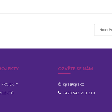
Next P
ROJEKTY
OZVĚTE SE NÁM
iqrs@iqrs.cz
 PROJEKTY
+420 543 213 310
ROJEKTŮ