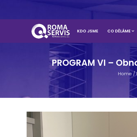
KDO JSME
CO DĚLÁME
PROGRAM VI – Obno
Home
/