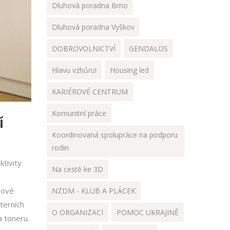
Dluhová poradna Brno
Dluhová poradna Vyškov
DOBROVOLNICTVÍ
GENDALOS
Hlavu vzhůru!
Housing led
KARIÉROVÉ CENTRUM
Komunitní práce
í
Koordinovaná spolupráce na podporu
rodin
ktivity
Na cestě ke 3D
Nové
NZDM - KLUB A PLÁCEK
xterních
O ORGANIZACI
POMOC UKRAJINĚ
a toneru.