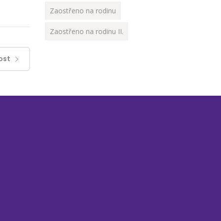
Zaostřeno na rodinu
Zaostřeno na rodinu II.
ost