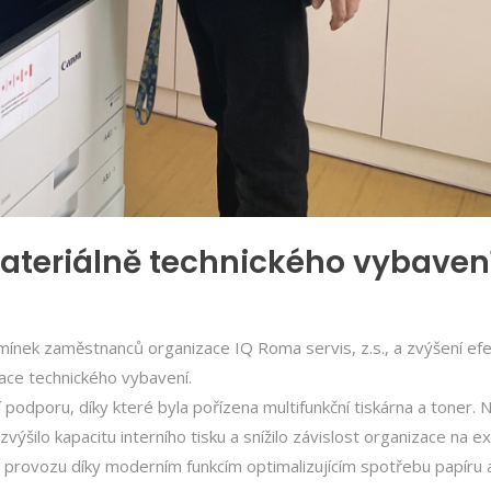
teriálně technického vybaven
mínek zaměstnanců organizace IQ Roma servis, z.s., a zvýšení efe
ace technického vybavení.
podporu, díky které byla pořízena multifunkční tiskárna a toner. 
výšilo kapacitu interního tisku a snížilo závislost organizace na e
u provozu díky moderním funkcím optimalizujícím spotřebu papíru 