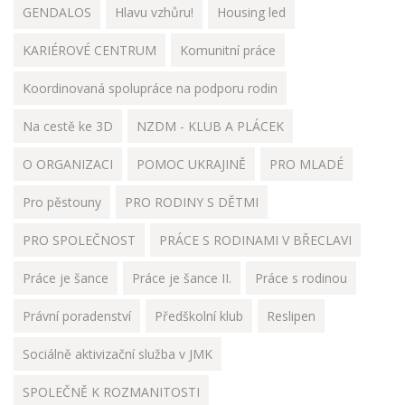
GENDALOS
Hlavu vzhůru!
Housing led
KARIÉROVÉ CENTRUM
Komunitní práce
Koordinovaná spolupráce na podporu rodin
Na cestě ke 3D
NZDM - KLUB A PLÁCEK
O ORGANIZACI
POMOC UKRAJINĚ
PRO MLADÉ
Pro pěstouny
PRO RODINY S DĚTMI
PRO SPOLEČNOST
PRÁCE S RODINAMI V BŘECLAVI
Práce je šance
Práce je šance II.
Práce s rodinou
Právní poradenství
Předškolní klub
Reslipen
Sociálně aktivizační služba v JMK
SPOLEČNĚ K ROZMANITOSTI