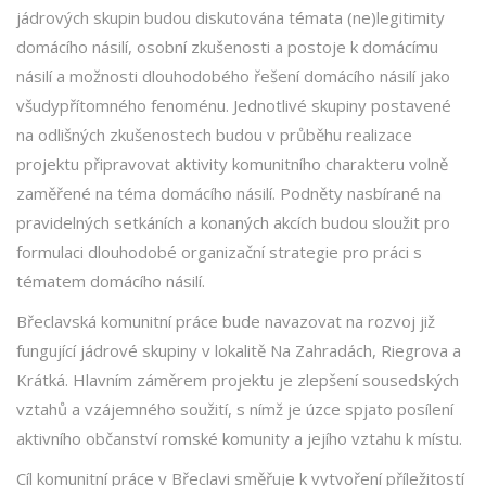
jádrových skupin budou diskutována témata (ne)legitimity
domácího násilí, osobní zkušenosti a postoje k domácímu
násilí a možnosti dlouhodobého řešení domácího násilí jako
všudypřítomného fenoménu. Jednotlivé skupiny postavené
na odlišných zkušenostech budou v průběhu realizace
projektu připravovat aktivity komunitního charakteru volně
zaměřené na téma domácího násilí. Podněty nasbírané na
pravidelných setkáních a konaných akcích budou sloužit pro
formulaci dlouhodobé organizační strategie pro práci s
tématem domácího násilí.
Břeclavská komunitní práce bude navazovat na rozvoj již
fungující jádrové skupiny v lokalitě Na Zahradách, Riegrova a
Krátká. Hlavním záměrem projektu je zlepšení sousedských
vztahů a vzájemného soužití, s nímž je úzce spjato posílení
aktivního občanství romské komunity a jejího vztahu k místu.
Cíl komunitní práce v Břeclavi směřuje k vytvoření příležitostí