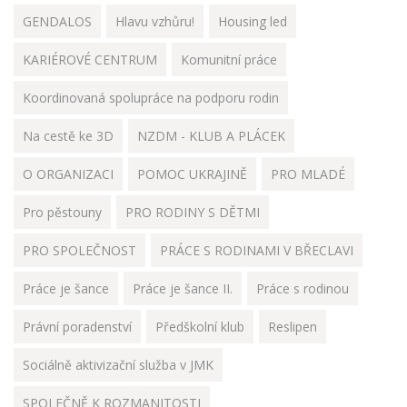
GENDALOS
Hlavu vzhůru!
Housing led
KARIÉROVÉ CENTRUM
Komunitní práce
Koordinovaná spolupráce na podporu rodin
Na cestě ke 3D
NZDM - KLUB A PLÁCEK
O ORGANIZACI
POMOC UKRAJINĚ
PRO MLADÉ
Pro pěstouny
PRO RODINY S DĚTMI
PRO SPOLEČNOST
PRÁCE S RODINAMI V BŘECLAVI
Práce je šance
Práce je šance II.
Práce s rodinou
Právní poradenství
Předškolní klub
Reslipen
Sociálně aktivizační služba v JMK
SPOLEČNĚ K ROZMANITOSTI