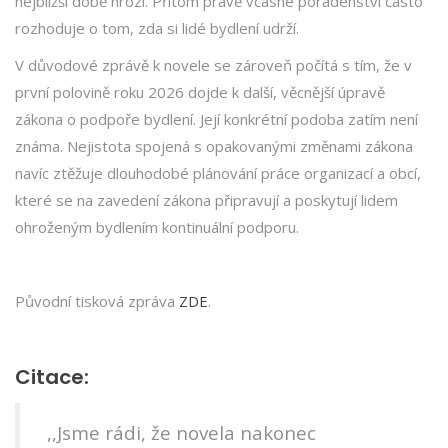
nejbližší době hrozí. Přitom právě včasné poradenství často
rozhoduje o tom, zda si lidé bydlení udrží.
V důvodové zprávě k novele se zároveň počítá s tím, že v
první polovině roku 2026 dojde k další, věcnější úpravě
zákona o podpoře bydlení. Její konkrétní podoba zatím není
známa. Nejistota spojená s opakovanými změnami zákona
navíc ztěžuje dlouhodobé plánování práce organizací a obcí,
které se na zavedení zákona připravují a poskytují lidem
ohroženým bydlením kontinuální podporu.
Původní tisková zpráva
ZDE
.
Citace:
,,Jsme rádi, že novela nakonec