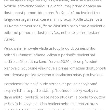
bydlení, schválené vládou 12. ledna, mají přímé dopady na
dostupnost pomoci lidem ohroženým ztrátou bydlení i na
fungování organizací, které s nimi pracují. Podle zkušeností
IQ Roma servisu hrozí, že se část lidí s problémy v bydlení k
odborné pomoci nedostane včas, nebo se k ní nedostane
vůbec.
Ve schválené novele vláda ustoupila od dvouměsíčního
odkladu účinnosti zákona. Zákon o podpoře bydlení má
nadále začít platit na konci června 2026, jak se původně
plánovalo. Současně však novela přináší omezení dostupnosti
poradenství poskytovaného Kontaktními místy pro bydlení.
Poradenství se nově bude vztahovat pouze na vybrané
skupiny lidí, a to podle státní příslušnosti, délky vazby na
dané místo (bydliště, práce nebo studium) a podle toho, zda
je člověk bez vyhovujícího bydlení nebo mu jeho ztráta v