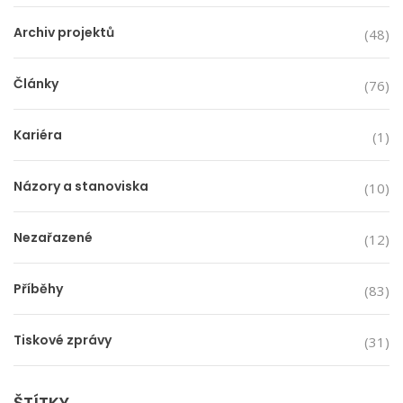
Archiv projektů
(48)
Články
(76)
Kariéra
(1)
Názory a stanoviska
(10)
Nezařazené
(12)
Příběhy
(83)
Tiskové zprávy
(31)
ŠTÍTKY