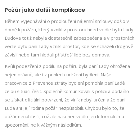
Požár jako další komplikace
Během vyjednávání o prodloužení nájemní smlouvy došlo v
domě k požáru, který vznikl v prostoru hned vedle bytu Lady.
Budova totiž nebyla dostatečně zabezpečena a v prostorách
vedle bytu paní Lady vznikl prostor, kde se scházeli drogově
závislí nebo tam hledali přístřeší lidé bez domova.
Kvůli podezření z podílu na požáru byla paní Lady ohrožena
nejen právně, ale i z pohledu udržení bydlení. Naše
pracovnice z Prevence ztráty bydlení pomohla paní Ladě
celou situaci řešit. Společně komunikovali s policií a podařilo
se získat oficiální potvrzení, že viník nebyl určen a že paní
Luda ani její rodina požár nezpůsobili. Chybou bylo to, že
požár nenahlásili, což ale nakonec vedlo jen k formálnímu
upozornění, ne k vážným následkům.