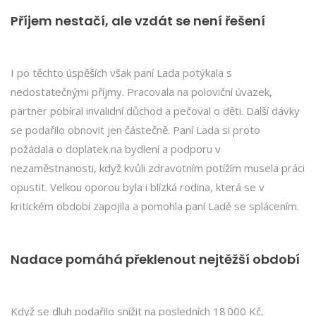
Příjem nestačí, ale vzdát se není řešení
I po těchto úspěších však paní Lada potýkala s
nedostatečnými příjmy. Pracovala na poloviční úvazek,
partner pobíral invalidní důchod a pečoval o děti. Další dávky
se podařilo obnovit jen částečně. Paní Lada si proto
požádala o doplatek na bydlení a podporu v
nezaměstnanosti, když kvůli zdravotním potížím musela práci
opustit. Velkou oporou byla i blízká rodina, která se v
kritickém období zapojila a pomohla paní Ladě se splácením.
Nadace pomáhá překlenout nejtěžší období
Když se dluh podařilo snížit na posledních 18 000 Kč,