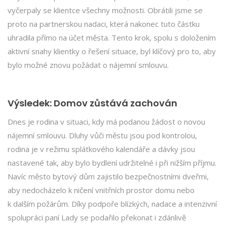
vyčerpaly se klientce všechny možnosti. Obrátili jsme se
proto na partnerskou nadaci, která nakonec tuto částku
uhradila přímo na účet města. Tento krok, spolu s doložením
aktivní snahy klientky o řešení situace, byl klíčový pro to, aby
bylo možné znovu požádat o nájemní smlouvu.
Výsledek: Domov zůstává zachován
Dnes je rodina v situaci, kdy má podanou žádost o novou
nájemní smlouvu. Dluhy vůči městu jsou pod kontrolou,
rodina je v režimu splátkového kalendáře a dávky jsou
nastavené tak, aby bylo bydlení udržitelné i při nižším příjmu.
Navíc město bytový dům zajistilo bezpečnostními dveřmi,
aby nedocházelo k ničení vnitřních prostor domu nebo
k dalším požárům. Díky podpoře blízkých, nadace a intenzivní
spolupráci paní Lady se podařilo překonat i zdánlivě