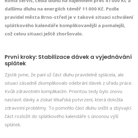
Roma servis, čelila dluhu na nájemném přes 41 000 Kč a
dalšímu dluhu na energiích téměř 11 000 Kč. Podle
pravidel města Brno-střed je v takové situaci schválení
splátkového kalendáře komplikovanější a pomalejší,
což celou situaci ještě zhoršovalo.
První kroky: Stabilizace dávek a vyjednávání
splátek
Zjistili jsme, že paní už část dluhu pravidelně splácela, ale
situaci zásadně zkomplikovalo odebrání dávek z úřadu práce.
Kvůli zdravotním komplikacím. Prioritou tedy bylo znovu
nastavit dávky a získat lékařská potvrzení, která doložila
zdravotní problémy. To pomohlo část dluhu snížit a zbývající
část rozložit do splátkového kalendáře s únosnou výší
splátek.