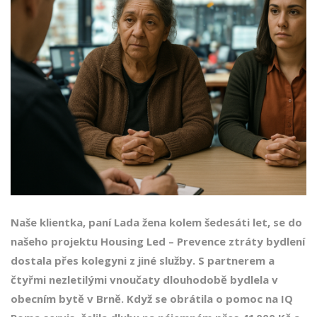
Naše klientka, paní Lada žena kolem šedesáti let, se do
našeho projektu Housing Led – Prevence ztráty bydlení
dostala přes kolegyni z jiné služby. S partnerem a
čtyřmi nezletilými vnoučaty dlouhodobě bydlela v
obecním bytě v Brně. Když se obrátila o pomoc na IQ