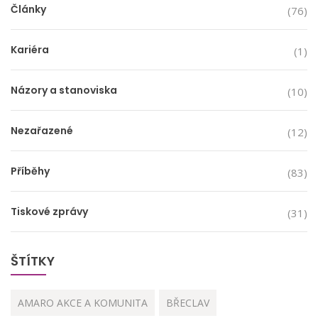
Články
(76)
Kariéra
(1)
Názory a stanoviska
(10)
Nezařazené
(12)
Příběhy
(83)
Tiskové zprávy
(31)
ŠTÍTKY
AMARO AKCE A KOMUNITA
BŘECLAV