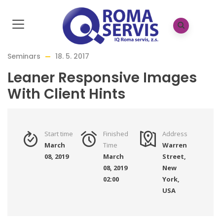
Home
/
Leaner Responsive Images With Client Hints
Seminars
18. 5. 2017
Leaner Responsive Images
With Client Hints
Start time
Finished
Address
March
Time
Warren
08, 2019
March
Street,
08, 2019
New
02:00
York,
USA