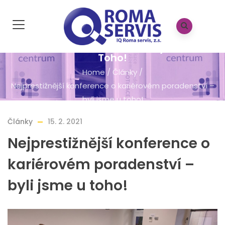
Nejprestižnější Konference O
Kariérovém Poradenství – Byli Jsme U
Toho!
Home
/
Články
/
Nejprestižnější konference o kariérovém poradenství –
byli jsme u toho!
Články
15. 2. 2021
Nejprestižnější konference o
kariérovém poradenství –
byli jsme u toho!