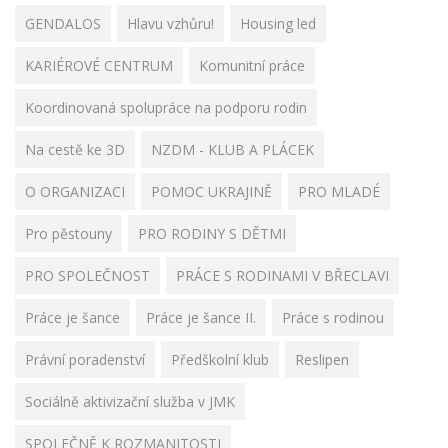
GENDALOS
Hlavu vzhůru!
Housing led
KARIÉROVÉ CENTRUM
Komunitní práce
Koordinovaná spolupráce na podporu rodin
Na cestě ke 3D
NZDM - KLUB A PLÁCEK
O ORGANIZACI
POMOC UKRAJINĚ
PRO MLADÉ
Pro pěstouny
PRO RODINY S DĚTMI
PRO SPOLEČNOST
PRÁCE S RODINAMI V BŘECLAVI
Práce je šance
Práce je šance II.
Práce s rodinou
Právní poradenství
Předškolní klub
Reslipen
Sociálně aktivizační služba v JMK
SPOLEČNĚ K ROZMANITOSTI