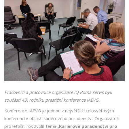
Pracovníci a pracovnice organizace IQ Roma servis byli
součástí 43. ročníku prestižní konference IAEVG.
Konference IAEVG je jednou z největších celosvětových
konferencí v oblasti kariérového poradenství. Organizátoři
pro letošní rok zvolili téma „
Kariérové poradenství pro