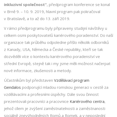
inkluzivní společnost“
, předprogram konference se konal
v Brně 9. – 10. 9. 2019, hlavní program pak pokračoval
v Bratislavě, a to až do 13. září 2019.
V rámci předprogramu byly připraveny studijní návštěvy u
celkem osmi poskytovatelů kariérového poradenství. Do naší
organizace tak průběhu odpoledne přišlo několik odborníků
z Kanady, USA, Německa a České republiky, kteří se tak
dozvěděli více o kontextu kariérového poradenství ve
střední Evropě, stejně tak i my jsme měli možnost načerpat
nové informace, zkušenosti a metody.
Účastníkům byl představen
Vzdělávací program
Gendalos
podporující mladou romskou generaci v cestě za
vzdělávacími a profesními úspěchy. Dále svou činnost
prezentovali pracovníci a pracovnice
Kariérového centra
,
jehož cílem je zvýšení zaměstnatelnosti a zaměstnanosti
sociálně znevýhodněných Romů a Romek, a v neposlední