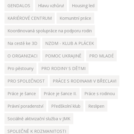
GENDALOS
Hlavu vzhůru!
Housing led
KARIÉROVÉ CENTRUM
Komunitní práce
Koordinovaná spolupráce na podporu rodin
Na cestě ke 3D
NZDM - KLUB A PLÁCEK
O ORGANIZACI
POMOC UKRAJINĚ
PRO MLADÉ
Pro pěstouny
PRO RODINY S DĚTMI
PRO SPOLEČNOST
PRÁCE S RODINAMI V BŘECLAVI
Práce je šance
Práce je šance II.
Práce s rodinou
Právní poradenství
Předškolní klub
Reslipen
Sociálně aktivizační služba v JMK
SPOLEČNĚ K ROZMANITOSTI