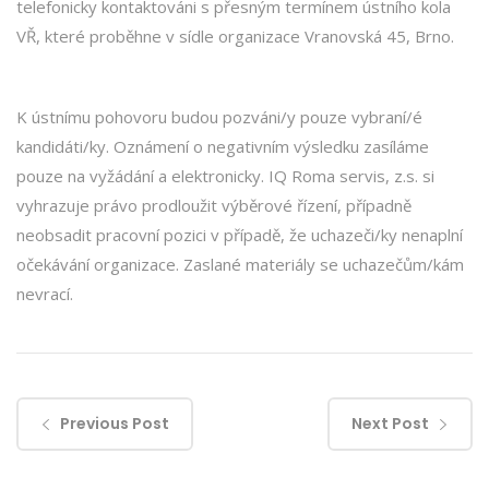
telefonicky kontaktováni s přesným termínem ústního kola
VŘ, které proběhne v sídle organizace Vranovská 45, Brno.
K ústnímu pohovoru budou pozváni/y pouze vybraní/é
kandidáti/ky. Oznámení o negativním výsledku zasíláme
pouze na vyžádání a elektronicky. IQ Roma servis, z.s. si
vyhrazuje právo prodloužit výběrové řízení, případně
neobsadit pracovní pozici v případě, že uchazeči/ky nenaplní
očekávání organizace. Zaslané materiály se uchazečům/kám
nevrací.
Previous Post
Next Post