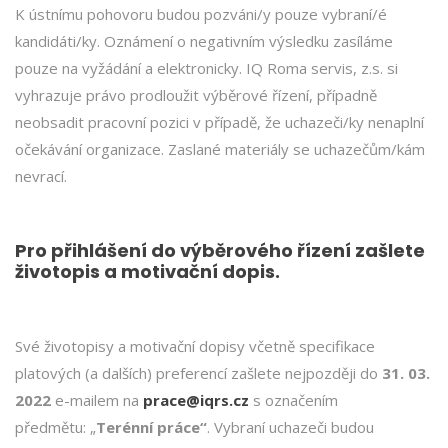
K ústnímu pohovoru budou pozváni/y pouze vybraní/é
kandidáti/ky. Oznámení o negativním výsledku zasíláme
pouze na vyžádání a elektronicky. IQ Roma servis, z.s. si
vyhrazuje právo prodloužit výběrové řízení, případně
neobsadit pracovní pozici v případě, že uchazeči/ky nenaplní
očekávání organizace. Zaslané materiály se uchazečům/kám
nevrací.
Pro přihlášení do výběrového řízení zašlete
životopis a motivační dopis.
Své životopisy a motivační dopisy včetně specifikace
platových (a dalších) preferencí zašlete nejpozději do
31. 03.
2022
e-mailem na
prace@iqrs.cz
s označením
předmětu: „
Terénní práce“
. Vybraní uchazeči budou