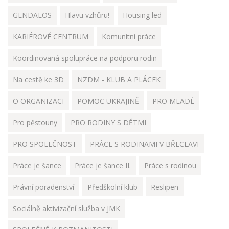
GENDALOS
Hlavu vzhůru!
Housing led
KARIÉROVÉ CENTRUM
Komunitní práce
Koordinovaná spolupráce na podporu rodin
Na cestě ke 3D
NZDM - KLUB A PLÁCEK
O ORGANIZACI
POMOC UKRAJINĚ
PRO MLADÉ
Pro pěstouny
PRO RODINY S DĚTMI
PRO SPOLEČNOST
PRÁCE S RODINAMI V BŘECLAVI
Práce je šance
Práce je šance II.
Práce s rodinou
Právní poradenství
Předškolní klub
Reslipen
Sociálně aktivizační služba v JMK