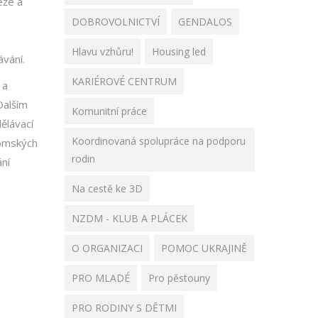
eže a
DOBROVOLNICTVÍ
GENDALOS
Hlavu vzhůru!
Housing led
vání.
KARIÉROVÉ CENTRUM
 a
Dalším
Komunitní práce
ělávací
Koordinovaná spolupráce na podporu
romských
rodin
ání
Na cestě ke 3D
NZDM - KLUB A PLÁCEK
O ORGANIZACI
POMOC UKRAJINĚ
PRO MLADÉ
Pro pěstouny
PRO RODINY S DĚTMI