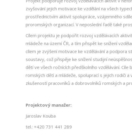
Projekt podporuje rozvoj vzdělávacích aktivit v ne
zvyšování jejich motivace ke vzdělání na všech typech
prostřednictvím aktivit spolupráce, vzájemného sdíl
proromských organizací. V neposlední řadě také pro
Cílem projektu je podpořit rozvoj vzdělávacích akti
mládeže na území ČR, a tím přispět ke snížení vzděla
cílem je zvýšení motivace ke vzdělávání a podpora s
soustavy, což přispěje ke snížení studijní neúspěšn
dětí ve všech ročnících předškolního vzdělávání. Cí
romských dětí a mládeže, spoluprací s jejich rodiči 
zkušeností pracovníků a dobrovolníků romských a pr
Projektový manažer:
Jaroslav Kouba
tel.: +420 731 441 289