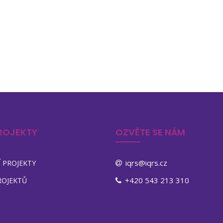
ROJEKTY
OZVĚTE SE NÁM
iqrs@iqrs.cz
 PROJEKTY
+420 543 213 310
ROJEKTŮ