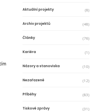
Aktuální projekty
(8)
Archiv projektů
(48)
Články
(76)
Kariéra
(1)
Názory a stanoviska
(10)
Nezařazené
(12)
Příběhy
(83)
Tiskové zprávy
(31)