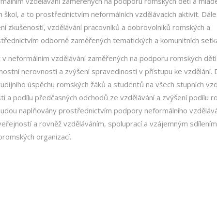
formálním vzdělávání zaměřených na podporu romských dětí a mlád
 škol, a to prostřednictvím neformálních vzdělávacích aktivit. Dále
ení zkušeností, vzdělávání pracovníků a dobrovolníků romských a
střednictvím odborně zaměřených tematických a komunitních setká
vit v neformálním vzdělávání zaměřených na podporu romských dětí
nostní nerovnosti a zvýšení spravedlnosti v přístupu ke vzdělání. 
tudijního úspěchu romských žáků a studentů na všech stupních vzd
osti a podílu předčasných odchodů ze vzdělávání a zvýšení podílu 
le budou naplňovány prostřednictvím podpory neformálního vzděláv
a veřejností a rovněž vzděláváním, spoluprací a vzájemným sdílením
oromských organizací.