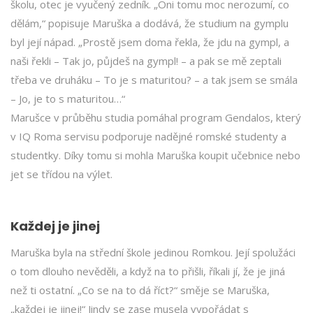
školu, otec je vyučený zedník. „Oni tomu moc nerozumí, co
dělám,“ popisuje Maruška a dodává, že studium na gymplu
byl její nápad. „Prostě jsem doma řekla, že jdu na gympl, a
naši řekli – Tak jo, půjdeš na gympl! – a pak se mě zeptali
třeba ve druháku – To je s maturitou? – a tak jsem se smála
– Jo, je to s maturitou…“
Marušce v průběhu studia pomáhal program Gendalos, který
v IQ Roma servisu podporuje nadějné romské studenty a
studentky. Díky tomu si mohla Maruška koupit učebnice nebo
jet se třídou na výlet.
Každej je jinej
Maruška byla na střední škole jedinou Romkou. Její spolužáci
o tom dlouho nevěděli, a když na to přišli, říkali jí, že je jiná
než ti ostatní. „Co se na to dá říct?“ směje se Maruška,
„každej je jinej!“ Jindy se zase musela vypořádat s