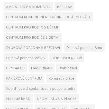
AMARO AKCE A KOMUNITA
BŘECLAV
CENTRUM KOMUNITNÍ A TERÉNNÍ SOCIÁLNÍ PRÁCE
CENTRUM PRO RODIN S DĚTMI
CENTRUM PRO RODIČE S DĚTMI
DLUHOVÁ PORADNA V BŘECLAVI
Dluhová poradna Brno
Dluhová poradna Vyškov
DOBROVOLNICTVÍ
GENDALOS
Hlavu vzhůru!
Housing led
KARIÉROVÉ CENTRUM
Komunitní práce
Koordinovaná spolupráce na podporu rodin
Na cestě ke 3D
NZDM - KLUB A PLÁCEK
O ORGANIZACI
POMOC UKRAJINĚ
PRO MLADÉ