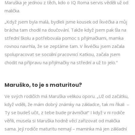
Maruška je jednou z těch, kdo o IQ Roma servis věděli už od
malička.
„Když jsem byla malá, bydleli jsme kousek od Íkvéčka a můj
brácha tam chodil na doučování. Takže když jsem pak šla na
střední školu a potřebovala pomoc s přijímačkami, mamka
rovnou navrhla, že se zeptáme tam. V Íkvéčku jsem začala
spolupracovat se sociální pracovnicí Katkou, začala jsem
chodit na přípravu na přijímačky na střední a už to jelo.“
Maruško, to je s maturitou?
Ve svých rodičích má Maruška velikou oporu. „Už od začátku,
když viděli, že mám dobrý známky na základce, tak mi říkali –
Ty se budeš učit, z tebe bude právnička!“ I když v ni rodiče
věřili, musela si Maruška hodně věcí zařizovat od malička
sama. Její rodiče maturitu nemají – maminka má jen základní