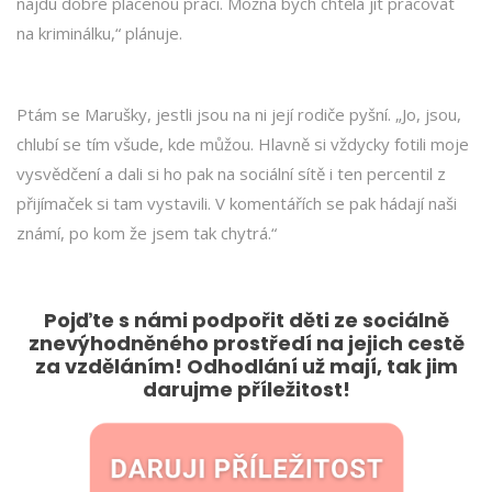
najdu dobře placenou práci. Možná bych chtěla jít pracovat
na kriminálku,“ plánuje.
Ptám se Marušky, jestli jsou na ni její rodiče pyšní. „Jo, jsou,
chlubí se tím všude, kde můžou. Hlavně si vždycky fotili moje
vysvědčení a dali si ho pak na sociální sítě i ten percentil z
přijímaček si tam vystavili. V komentářích se pak hádají naši
známí, po kom že jsem tak chytrá.“
Pojďte s námi podpořit děti ze sociálně
znevýhodněného prostředí na jejich cestě
za vzděláním! Odhodlání už mají, tak jim
darujme příležitost!