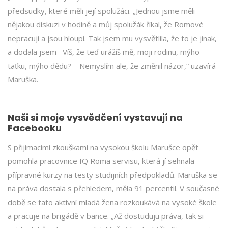
předsudky, které měli její spolužáci. „Jednou jsme měli
nějakou diskuzi v hodině a můj spolužák říkal, že Romové
nepracují a jsou hloupí. Tak jsem mu vysvětlila, že to je jinak,
a dodala jsem –Víš, že teď urážíš mě, moji rodinu, mýho
taťku, mýho dědu? – Nemyslím ale, že změnil názor,“ uzavírá
Maruška.
Naši si moje vysvědčení vystavují na
Facebooku
S přijímacími zkouškami na vysokou školu Marušce opět
pomohla pracovnice IQ Roma servisu, která jí sehnala
přípravné kurzy na testy studijních předpokladů. Maruška se
na práva dostala s přehledem, měla 91 percentil. V současné
době se tato aktivní mladá žena rozkoukává na vysoké škole
a pracuje na brigádě v bance. „Až dostuduju práva, tak si