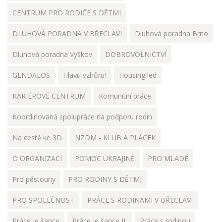
CENTRUM PRO RODIČE S DĚTMI
DLUHOVÁ PORADNA V BŘECLAVI
Dluhová poradna Brno
Dluhová poradna Vyškov
DOBROVOLNICTVÍ
GENDALOS
Hlavu vzhůru!
Housing led
KARIÉROVÉ CENTRUM
Komunitní práce
Koordinovaná spolupráce na podporu rodin
Na cestě ke 3D
NZDM - KLUB A PLÁCEK
O ORGANIZACI
POMOC UKRAJINĚ
PRO MLADÉ
Pro pěstouny
PRO RODINY S DĚTMI
PRO SPOLEČNOST
PRÁCE S RODINAMI V BŘECLAVI
Práce je šance
Práce je šance II.
Práce s rodinou