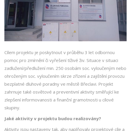
Cílem projektu je poskytnout v průběhu 3 let odbornou
pomoc pro zmírnění či vyřešení tíživé živ. Situace v situaci
zadlužení/předlužení min. 250 osobám soc. vyloučeným nebo
ohroženým soc. vyloučením skrze zřízení a zajištění provozu
bezplatné dluhové poradny ve městě Břeclavi. Projekt
zahrnuje také osvětové a preventivní aktivity směřující ke
zlepšení informovanosti a finanční gramotnosti u cílové
skupiny.
Jaké aktivity v projektu budou realizovány?
Aktivity jsou nastaveny tak, aby naplňovaly projektové cíle a