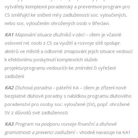
vytvářely komplexní poradenský a preventivní program pro
CS směřující ke snížení míry zadluženosti soc. vyloučených,
nebo soc. vyloučením ohrožených osob v Břeclavi.
KA1
Mapování situace dlužníků v obci –
cílem je včasné
oslovení rel. osob z CS za využití a rozvoje sítě spolupr.
aktérů ve městě a odborné zmapování jejich situace vedoucí
k efektivnímu poskytnutí komplexních služeb
projektu/programu vedoucích ke zmírnění či vyřešení
zadlužení
KA2
Dluhová poradna
– páteřní KA – cílem je zřízení nové
bezplatné dluhové poradny s nabídkou programu dluhového
poradenství pro osoby soc. vyloučené (SV), popř. ohrožené
SV z důvodů své zadluženosti
KA3
Program na podporu rozvoje finanční a dluhové
gramotnosti a prevenci zadlužení
– vhodně navazuje na KA1