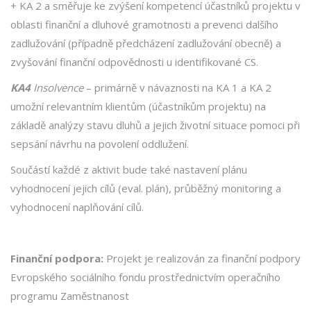
+ KA 2 a směřuje ke zvýšení kompetencí účastníků projektu v
oblasti finanční a dluhové gramotnosti a prevenci dalšího
zadlužování (případně předcházení zadlužování obecně) a
zvyšování finanční odpovědnosti u identifikované CS.
KA4
Insolvence
– primárně v návaznosti na KA 1 a KA 2
umožní relevantním klientům (účastníkům projektu) na
základě analýzy stavu dluhů a jejich životní situace pomoci při
sepsání návrhu na povolení oddlužení.
Součástí každé z aktivit bude také nastavení plánu
vyhodnocení jejich cílů (eval. plán), průběžný monitoring a
vyhodnocení naplňování cílů.
Finanční podpora:
Projekt je realizován za finanční podpory
Evropského sociálního fondu prostřednictvím operačního
programu Zaměstnanost