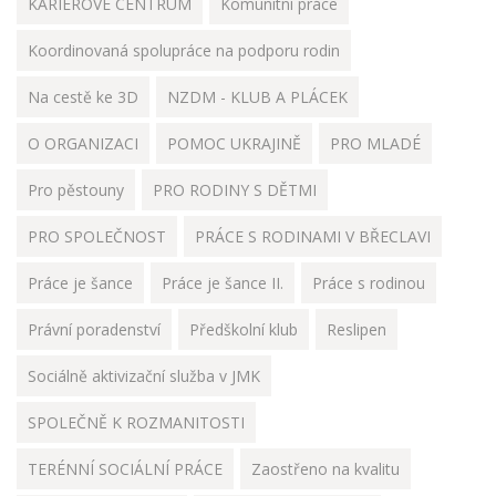
KARIÉROVÉ CENTRUM
Komunitní práce
Koordinovaná spolupráce na podporu rodin
Na cestě ke 3D
NZDM - KLUB A PLÁCEK
O ORGANIZACI
POMOC UKRAJINĚ
PRO MLADÉ
Pro pěstouny
PRO RODINY S DĚTMI
PRO SPOLEČNOST
PRÁCE S RODINAMI V BŘECLAVI
Práce je šance
Práce je šance II.
Práce s rodinou
Právní poradenství
Předškolní klub
Reslipen
Sociálně aktivizační služba v JMK
SPOLEČNĚ K ROZMANITOSTI
TERÉNNÍ SOCIÁLNÍ PRÁCE
Zaostřeno na kvalitu