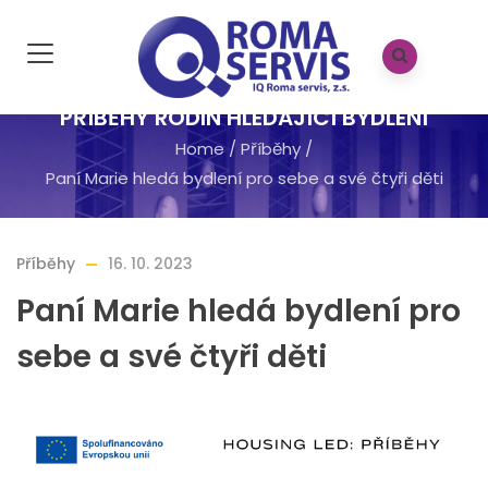
PŘÍBĚHY RODIN HLEDAJÍCÍ BYDLENÍ
Home
/
Příběhy
/
Paní Marie hledá bydlení pro sebe a své čtyři děti
Příběhy
16. 10. 2023
Paní Marie hledá bydlení pro
sebe a své čtyři děti