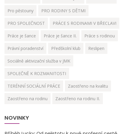
Pro pěstouny
PRO RODINY S DĚTMI
PRO SPOLEČNOST
PRÁCE S RODINAMI V BŘECLAVI
Práce je šance
Práce je šance II.
Práce s rodinou
Právní poradenství
Předškolní klub
Reslipen
Sociálně aktivizační služba v JMK
SPOLEČNĚ K ROZMANITOSTI
TERÉNNÍ SOCIÁLNÍ PRÁCE
Zaostřeno na kvalitu
Zaostřeno na rodinu
Zaostřeno na rodinu II.
NOVINKY
Příběh Lucky: Od nejistoty k nové profesní cestě