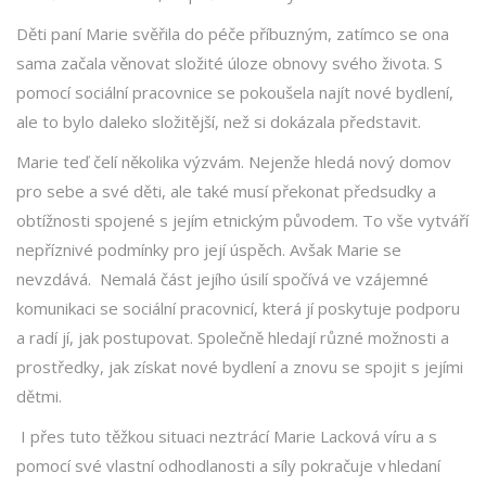
Děti paní Marie svěřila do péče příbuzným, zatímco se ona
sama začala věnovat složité úloze obnovy svého života. S
pomocí sociální pracovnice se pokoušela najít nové bydlení,
ale to bylo daleko složitější, než si dokázala představit.
Marie teď čelí několika výzvám. Nejenže hledá nový domov
pro sebe a své děti, ale také musí překonat předsudky a
obtížnosti spojené s jejím etnickým původem. To vše vytváří
nepříznivé podmínky pro její úspěch. Avšak Marie se
nevzdává.
Nemalá část jejího úsilí spočívá ve vzájemné
komunikaci se sociální pracovnicí, která jí poskytuje podporu
a radí jí, jak postupovat. Společně hledají různé možnosti a
prostředky, jak získat nové bydlení a znovu se spojit s jejími
dětmi.
I přes tuto těžkou situaci neztrácí Marie Lacková víru a s
pomocí své vlastní odhodlanosti a síly pokračuje v hledaní