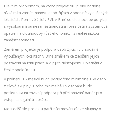
Hlavním problémem, na který projekt cílí, je dlouhodobě
nízká míra zaměstnanosti osob žijících v sociálně vyloučených
lokalitách. Romové žijící v SVL v Brně se dlouhodobě potýkají
s vysokou mírou nezaměstnanosti a i přes četná systémová
opatření a dlouhodobý růst ekonomiky i s reálně nízkou
zaměstnatelností.
Záměrem projektu je podpora osob žijících v v sociálně
vyloučených lokalitách v Brně směrem ke zlepšení jejich
postavení na trhu práce a k jejich důstojnému uplatnění v
české společnosti.
V průběhu 18 měsíců bude podpořeno minimálně 150 osob
z cílové skupiny, z toho minimálně 15 osobám bude
poskytnuta intenzivní podpora při překonávání bariér pro
vstup na legální trh práce.
Mezi další cíle projektu patří informování cílové skupiny o