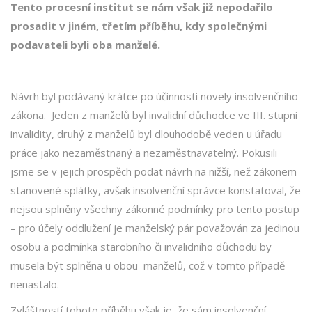
Tento procesní institut se nám však již nepodařilo
prosadit v jiném, třetím příběhu, kdy společnými
podavateli byli oba manželé.
Návrh byl podávaný krátce po účinnosti novely insolvenčního
zákona. Jeden z manželů byl invalidní důchodce ve III. stupni
invalidity, druhý z manželů byl dlouhodobě veden u úřadu
práce jako nezaměstnaný a nezaměstnavatelný. Pokusili
jsme se v jejich prospěch podat návrh na nižší, než zákonem
stanovené splátky, avšak insolvenční správce konstatoval, že
nejsou splněny všechny zákonné podmínky pro tento postup
– pro účely oddlužení je manželský pár považován za jedinou
osobu a podmínka starobního či invalidního důchodu by
musela být splněna u obou manželů, což v tomto případě
nenastalo.
Zvláštností tohoto příběhu však je, že sám insolvenční