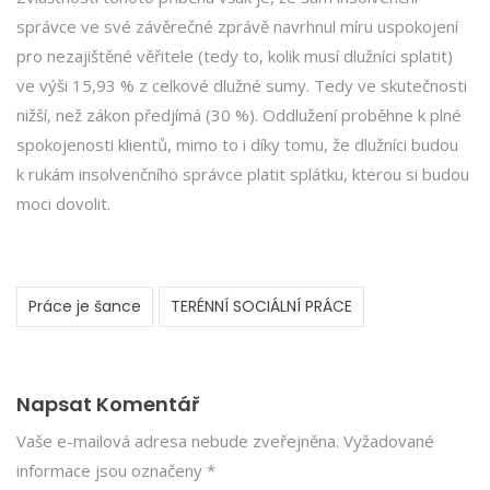
správce ve své závěrečné zprávě navrhnul míru uspokojení
pro nezajištěné věřitele (tedy to, kolik musí dlužníci splatit)
ve výši 15,93 % z celkové dlužné sumy. Tedy ve skutečnosti
nižší, než zákon předjímá (30 %). Oddlužení proběhne k plné
spokojenosti klientů, mimo to i díky tomu, že dlužníci budou
k rukám insolvenčního správce platit splátku, kterou si budou
moci dovolit.
Práce je šance
TERÉNNÍ SOCIÁLNÍ PRÁCE
Napsat Komentář
Vaše e-mailová adresa nebude zveřejněna.
Vyžadované
informace jsou označeny
*