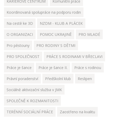
KARIÉROVÉ CENTRUM
Komunitní práce
Koordinovaná spolupráce na podporu rodin
Na cestě ke 3D
NZDM - KLUB A PLÁCEK
O ORGANIZACI
POMOC UKRAJINĚ
PRO MLADÉ
Pro pěstouny
PRO RODINY S DĚTMI
PRO SPOLEČNOST
PRÁCE S RODINAMI V BŘECLAVI
Práce je šance
Práce je šance II.
Práce s rodinou
Právní poradenství
Předškolní klub
Reslipen
Sociálně aktivizační služba v JMK
SPOLEČNĚ K ROZMANITOSTI
TERÉNNÍ SOCIÁLNÍ PRÁCE
Zaostřeno na kvalitu