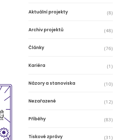
Aktuální projekty
(8)
Archiv projektů
(48)
Články
(76)
Kariéra
(1)
Názory a stanoviska
(10)
Nezařazené
(12)
Příběhy
(83)
Tiskové zprávy
(31)