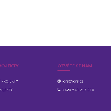
ROJEKTY
OZVĚTE SE NÁM
iqrs@iqrs.cz
 PROJEKTY
+420 543 213 310
ROJEKTŮ