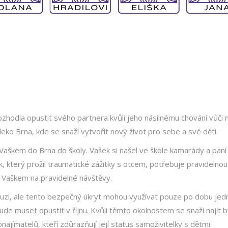
ozhodla opustit svého partnera kvůli jeho násilnému chování vůči n
o Brna, kde se snaží vytvořit nový život pro sebe a své děti.
 Vaškem do Brna do školy. Vašek si našel ve škole kamarády a pan
k, který prožil traumatické zážitky s otcem, potřebuje pravidelnou
 s Vaškem na pravidelné návštěvy.
zi, ale tento bezpečný úkryt mohou využívat pouze po dobu je
e muset opustit v říjnu. Kvůli těmto okolnostem se snaží najít b
ajímatelů, kteří zdůrazňují její status samoživitelky s dětmi.