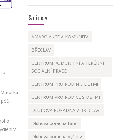
ŠTÍTKY
AMARO AKCE A KOMUNITA
BŘECLAV
CENTRUM KOMUNITNÍ A TERÉNNÍ
SOCIÁLNÍ PRÁCE
í a
CENTRUM PRO RODIN S DĚTMI
í Maruška
CENTRUM PRO RODIČE S DĚTMI
 péči
DLUHOVÁ PORADNA V BŘECLAVI
dnoho
Dluhová poradna Brno
ydlení v
Dluhová poradna Vyškov