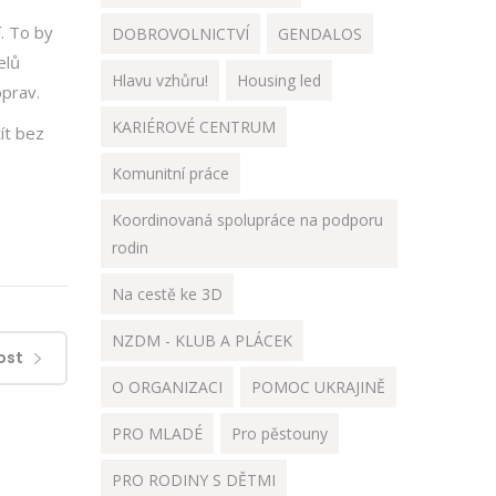
. To by
DOBROVOLNICTVÍ
GENDALOS
elů
Hlavu vzhůru!
Housing led
oprav.
KARIÉROVÉ CENTRUM
žít bez
Komunitní práce
Koordinovaná spolupráce na podporu
rodin
Na cestě ke 3D
NZDM - KLUB A PLÁCEK
ost
O ORGANIZACI
POMOC UKRAJINĚ
PRO MLADÉ
Pro pěstouny
PRO RODINY S DĚTMI