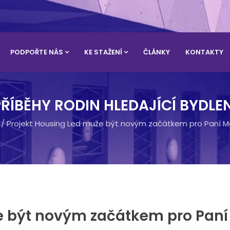
PODPOŘTE NÁS
KE STAŽENÍ
ČLÁNKY
KONTAKTY
PŘÍBĚHY RODIN HLEDAJÍCÍ BYDLEN
/
Projekt Housing Led muže být novým začátkem pro Paní Mar
e být novým začátkem pro Paní