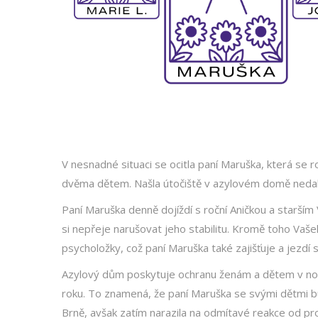
V nesnadné situaci se ocitla paní Maruška, která se r
dvěma dětem. Našla útočiště v azylovém domě nedalek
Paní Maruška denně dojíždí s roční Aničkou a starším
si nepřeje narušovat jeho stabilitu. Kromě toho Vaše
psycholožky, což paní Maruška také zajišťuje a jezdí
Azylový dům poskytuje ochranu ženám a dětem v nou
roku. To znamená, že paní Maruška se svými dětmi bud
Brně, avšak zatím narazila na odmítavé reakce od pron