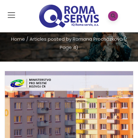
Home
/
Articles posted by Romana Procházková
(:
Page 4)