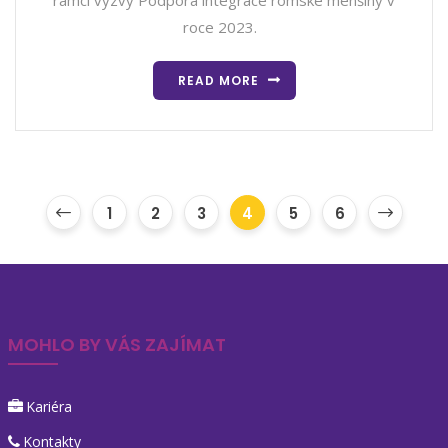
rámci výzvy Podpora integrace romské menšiny v
roce 2023.
READ MORE
1
2
3
4
5
6
MOHLO BY VÁS ZAJÍMAT
Kariéra
Kontakty