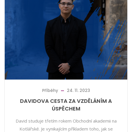
Příběhy
24. 11. 2023
DAVIDOVA CESTA ZA VZDĚLÁNÍM A
ÚSPĚCHEM
David studuje třetím rokem Obchodní akademii na
Kotlářské. Je vynikajícím příkladem toho, jak se