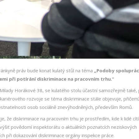
ánkyně práv bude konat kulatý stůl na téma
„Podoby spoluprá
mi při potírání diskriminace na pracovním trhu.“
l. Milady Horákové 38, se kulatého stolu účastní samozřejmě také,
kariérového rozvoje se téma diskriminace stále objevuje, přičem
ěstnatelnosti osob sociálně znevýhodněných, především Romů.
 že diskriminace na pracovním trhu je prostředím, kde k lidé cítí
 zvýšit povědomí inspektorátu o aktuálních poznatcích neziskových
ch při dokazování diskriminace orgány inspekce práce.