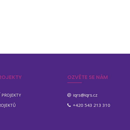
ROJEKTY
OZVĚTE SE NÁM
iqrs@iqrs.cz
 PROJEKTY
+420 543 213 310
ROJEKTŮ