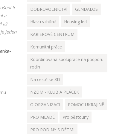
rušení §
DOBROVOLNICTVÍ
GENDALOS
í a
Hlavu vzhůru!
Housing led
l až
je jeden
KARIÉROVÉ CENTRUM
Komunitní práce
anka-
Koordinovaná spolupráce na podporu
rodin
Na cestě ke 3D
amu
NZDM - KLUB A PLÁCEK
O ORGANIZACI
POMOC UKRAJINĚ
PRO MLADÉ
Pro pěstouny
PRO RODINY S DĚTMI