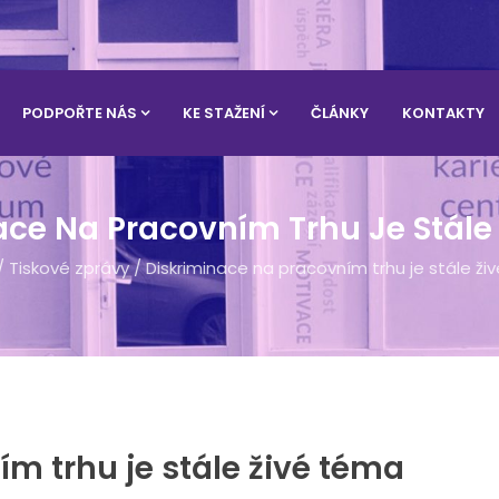
PODPOŘTE NÁS
KE STAŽENÍ
ČLÁNKY
KONTAKTY
ace Na Pracovním Trhu Je Stále
/
Tiskové zprávy
/
Diskriminace na pracovním trhu je stále ži
m trhu je stále živé téma