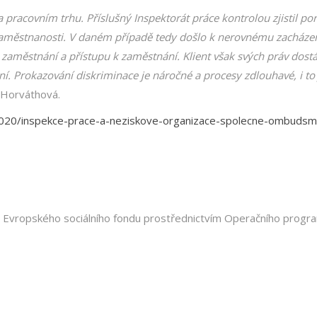
 pracovním trhu. Příslušný Inspektorát práce kontrolou zjistil po
zaměstnanosti. V daném případě tedy došlo k nerovnému zacházen
zaměstnání a přístupu k zaměstnání. Klient však svých práv dostá
. Prokazování diskriminace je náročné a procesy zdlouhavé, i to 
 Horváthová.
-2020/inspekce-prace-a-neziskove-organizace-spolecne-ombudsm
y Evropského sociálního fondu prostřednictvím Operačního progr