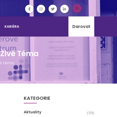
Darovat
KARIÉRA
 Živé Téma
vé téma
KATEGORIE
Aktuality
(59)