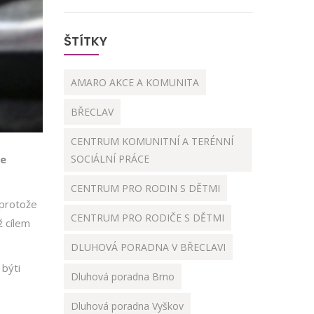
ŠTÍTKY
AMARO AKCE A KOMUNITA
BŘECLAV
CENTRUM KOMUNITNÍ A TERÉNNÍ
ce
SOCIÁLNÍ PRÁCE
CENTRUM PRO RODIN S DĚTMI
 protože
CENTRUM PRO RODIČE S DĚTMI
ž cílem
DLUHOVÁ PORADNA V BŘECLAVI
 býti
Dluhová poradna Brno
Dluhová poradna Vyškov