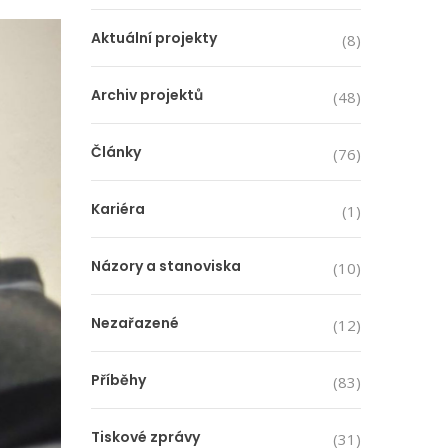
Aktuální projekty
(8)
Archiv projektů
(48)
Články
(76)
Kariéra
(1)
Názory a stanoviska
(10)
Nezařazené
(12)
Příběhy
(83)
Tiskové zprávy
(31)