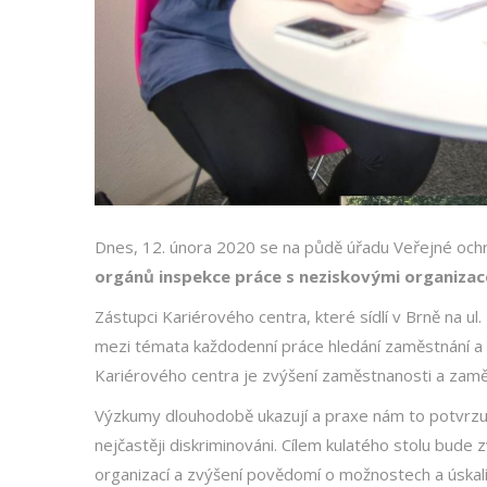
Dnes, 12. února 2020 se na půdě úřadu Veřejné ochr
orgánů inspekce práce s neziskovými organizace
Zástupci Kariérového centra, které sídlí v Brně na u
mezi témata každodenní práce hledání zaměstnání a 
Kariérového centra je zvýšení zaměstnanosti a zam
Výzkumy dlouhodobě ukazují a praxe nám to potvrzuje,
nejčastěji diskriminováni. Cílem kulatého stolu bude
organizací a zvýšení povědomí o možnostech a úskalí