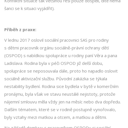
Konfliktní situace tak většinou řeší pouze dospělí, dítě nemá
šanci se k situaci vyjádřit).
Příběh z praxe:
V lednu 2017 oslovil sociální pracovnici SAS pro rodiny
s dětmi pracovník orgánu sociálně-právní ochrany dětí
(OSPOD) s nabídkou spolupráce u rodiny paní Věra a pana
Ladislava. Rodina byla v péči OSPOD již delší dobu,
spolupráce se neposouvala dále, proto ho napadlo oslovit
sociálně aktivizační službu. Původní zakázka se týkala
nestability bydlení. Rodina sice bydlela v bytě v komerčním
pronájmu, byla však ve stavu neustálé nejistoty, protože
nájemní smlouvu měla vždy jen na měsíc nebo dva dopředu.
Dalším tématem, které se v rodině postupně vynořovalo,
byly vztahy mezi matkou a otcem, a matkou a dětmi.
Na základě domluvy s pracovníkem OSPODu si sociální