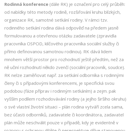
Rodinná konference
(dále RK) je označení pro celý průběh:
od nabídky této metody rodině, rozšiřování kruhu blízkých,
organizace RK, samotné setkání rodiny. V rámci tzv.
rodinného setkání rodina dává odpověď na předem jasně
formulovanou a otevřenou otázku zadavatele (zpravidla
pracovníka OSPOD, klíčového pracovníka sociální služby či
přímo definovanou samotnou rodinou). RK dává lidem
mnohem větší prostor pro rozhodnutí ještě předtím, než za
ně učiní rozhodnutí někdo zvenčí (sociální pracovník, soudce).
RK nelze zaměňovat např. za setkání odborníka s rodinnými
členy či s případovými konferencemi, je specifická svou
podobou (fáze příprav i rodinným setkáním) a zejm. pak
vyšším podílem rozhodovávání rodiny (a jejího širšího okruhu)
o své vlastní životní situaci – plán rodina vytváří zcela sama,
bez účasti odborníků, zadavatele či koordinátora, zadavatel
plán může neschválit pouze v případě, kdy je evidentně v
rozporu s ochranou dítěte či nerespektuje dříve stanovenou