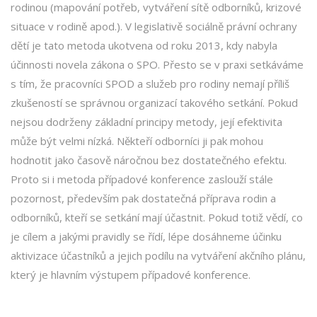
rodinou (mapování potřeb, vytváření sítě odborníků, krizové
situace v rodině apod.). V legislativě sociálně právní ochrany
dětí je tato metoda ukotvena od roku 2013, kdy nabyla
účinnosti novela zákona o SPO. Přesto se v praxi setkáváme
s tím, že pracovníci SPOD a služeb pro rodiny nemají příliš
zkušeností se správnou organizací takového setkání. Pokud
nejsou dodrženy základní principy metody, její efektivita
může být velmi nízká. Někteří odborníci ji pak mohou
hodnotit jako časově náročnou bez dostatečného efektu.
Proto si i metoda případové konference zaslouží stále
pozornost, především pak dostatečná příprava rodin a
odborníků, kteří se setkání mají účastnit. Pokud totiž vědí, co
je cílem a jakými pravidly se řídí, lépe dosáhneme účinku
aktivizace účastníků a jejich podílu na vytváření akčního plánu,
který je hlavním výstupem případové konference.