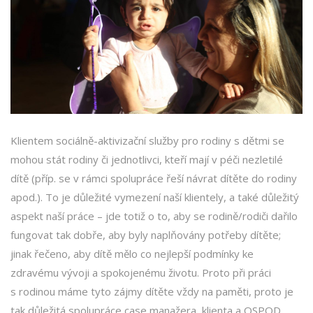
Klientem sociálně-aktivizační služby pro rodiny s dětmi se
mohou stát rodiny či jednotlivci, kteří mají v péči nezletilé
dítě (příp. se v rámci spolupráce řeší návrat dítěte do rodiny
apod.). To je důležité vymezení naší klientely, a také důležitý
aspekt naší práce – jde totiž o to, aby se rodině/rodiči dařilo
fungovat tak dobře, aby byly naplňovány potřeby dítěte;
jinak řečeno, aby dítě mělo co nejlepší podmínky ke
zdravému vývoji a spokojenému životu. Proto při práci
s rodinou máme tyto zájmy dítěte vždy na paměti, proto je
tak důležitá spolupráce case manažera, klienta a OSPOD.