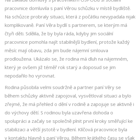
pracovnice domluvila s paní Věrou schůzku v místě bydliště.
Na schůzce probraly situaci, která z počátku nevypadala nijak
komplikovaně. Paní Věra bydlí s partnerem, se kterým má
čtyři děti. Sdělila, že by byla ráda, kdyby jim sociální
pracovnice pomohla najít stabilnější bydlení, protože každý
měsíc mají obavu, zda jim bude nájemní smlouva
prodloužena. Ukázalo se, že rodina má dluh na nájemném,
který je ovšem již téměř rok starý a doposud se jim
nepodařilo ho vyrovnat.
Rodina působila velmi soudržně a partner paní Věry se
během schůzky aktivně zapojoval, vysvětloval situaci a bylo
zřejmé, že má přehled o dění v rodině a zapojuje se aktivně i
do výchovy dětí. S rodinou byla uzavřena dohoda o
spolupráci a začaly se společně plnit první kroky směřující ke
stabilizaci a větší jistotě v bydlení. Klíčová pracovnice byla
v kontaktu hlavně s paní Věrou. Během krátkého času se však