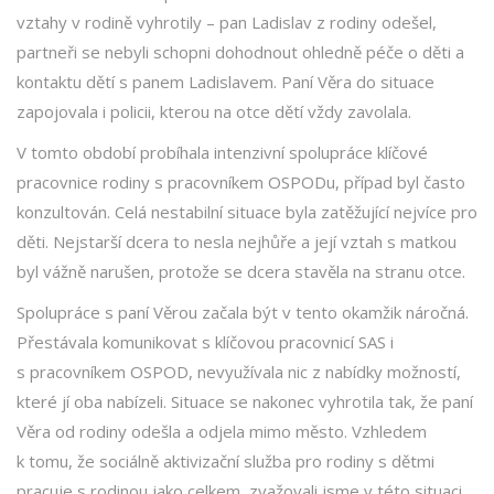
vztahy v rodině vyhrotily – pan Ladislav z rodiny odešel,
partneři se nebyli schopni dohodnout ohledně péče o děti a
kontaktu dětí s panem Ladislavem. Paní Věra do situace
zapojovala i policii, kterou na otce dětí vždy zavolala.
V tomto období probíhala intenzivní spolupráce klíčové
pracovnice rodiny s pracovníkem OSPODu, případ byl často
konzultován. Celá nestabilní situace byla zatěžující nejvíce pro
děti. Nejstarší dcera to nesla nejhůře a její vztah s matkou
byl vážně narušen, protože se dcera stavěla na stranu otce.
Spolupráce s paní Věrou začala být v tento okamžik náročná.
Přestávala komunikovat s klíčovou pracovnicí SAS i
s pracovníkem OSPOD, nevyužívala nic z nabídky možností,
které jí oba nabízeli. Situace se nakonec vyhrotila tak, že paní
Věra od rodiny odešla a odjela mimo město. Vzhledem
k tomu, že sociálně aktivizační služba pro rodiny s dětmi
pracuje s rodinou jako celkem, zvažovali jsme v této situaci,