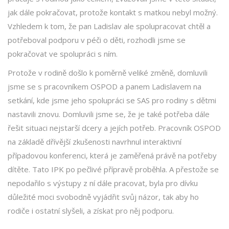
jak dále pokračovat, protože kontakt s matkou nebyl možný.
Vzhledem k tom, že pan Ladislav ale spolupracovat chtěl a
potřeboval podporu v péči o děti, rozhodli jsme se
pokračovat ve spolupráci s ním.
Protože v rodině došlo k poměrně veliké změně, domluvili
jsme se s pracovníkem OSPOD a panem Ladislavem na
setkání, kde jsme jeho spolupráci se SAS pro rodiny s dětmi
nastavili znovu. Domluvili jsme se, že je také potřeba dále
řešit situaci nejstarší dcery a jejích potřeb. Pracovník OSPOD
na základě dřívější zkušenosti navrhnul interaktivní
případovou konferenci, která je zaměřená právě na potřeby
dítěte. Tato IPK po pečlivé přípravě proběhla. A přestože se
nepodařilo s výstupy z ní dále pracovat, byla pro dívku
důležité moci svobodně vyjádřit svůj názor, tak aby ho
rodiče i ostatní slyšeli, a získat pro něj podporu.