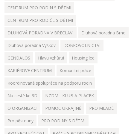
CENTRUM PRO RODIN S DĚTMI
CENTRUM PRO RODIČE S DĚTMI
DLUHOVÁ PORADNA V BŘECLAVI
Dluhová poradna Brno
Dluhová poradna Vyškov
DOBROVOLNICTVÍ
GENDALOS
Hlavu vzhůru!
Housing led
KARIÉROVÉ CENTRUM
Komunitní práce
Koordinovaná spolupráce na podporu rodin
Na cestě ke 3D
NZDM - KLUB A PLÁCEK
O ORGANIZACI
POMOC UKRAJINĚ
PRO MLADÉ
Pro pěstouny
PRO RODINY S DĚTMI
PRO SPOLEČNOST
PRÁCE S RODINAMI V BŘECLAVI