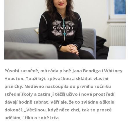
Působí zasněně, má ráda písně Jana Bendiga i Whitney
Houston. Touží být zpěvačkou a skládat vlastní
písničky. Nedávno nastoupila do prvního ročníku
střední školy a zatím jí těžší učivo i nové prostředí
dávají hodně zabrat. Věří ale, že to zvládne a školu
dokončí. „Většinou, když něco chci, tak to prostě
udělám,“ říká o sobě Irča.