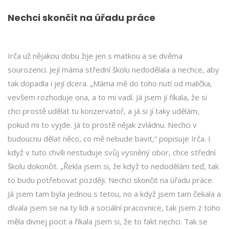
Nechci skončit na úřadu práce
Irča už nějakou dobu žije jen s matkou a se dvěma
sourozenci. Její máma střední školu nedodělala a nechce, aby
tak dopadla i její dcera. „Máma mě do toho nutí od malička,
vevšem rozhoduje ona, a to mi vadí. Já jsem jí říkala, že si
chci prostě udělat tu konzervatoř, a já si jí taky udělám,
pokud mi to vyjde. Já to prostě nějak zvládnu. Nechci v
budoucnu dělat něco, co mě nebude bavit,“ popisuje Irča. I
když v tuto chvíli nestuduje svůj vysněný obor, chce střední
školu dokončit. „Řekla jsem si, že když to nedodělám teď, tak
to budu potřebovat později. Nechci skončit na úřadu práce.
Já jsem tam byla jednou s tetou, no a když jsem tam čekala a
dívala jsem se na ty lidi a sociální pracovnice, tak jsem z toho
měla divnej pocit a říkala jsem si, že to fakt nechci. Tak se