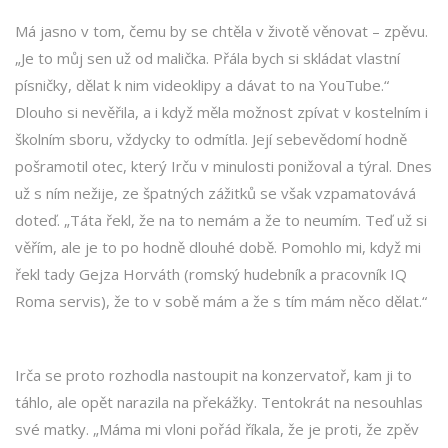
Má jasno v tom, čemu by se chtěla v životě věnovat – zpěvu.
„Je to můj sen už od malička. Přála bych si skládat vlastní
písničky, dělat k nim videoklipy a dávat to na YouTube.“
Dlouho si nevěřila, a i když měla možnost zpívat v kostelním i
školním sboru, vždycky to odmítla. Její sebevědomí hodně
pošramotil otec, který Irču v minulosti ponižoval a týral. Dnes
už s ním nežije, ze špatných zážitků se však vzpamatovává
doteď. „Táta řekl, že na to nemám a že to neumím. Teď už si
věřím, ale je to po hodně dlouhé době. Pomohlo mi, když mi
řekl tady Gejza Horváth (romský hudebník a pracovník IQ
Roma servis), že to v sobě mám a že s tím mám něco dělat.“
Irča se proto rozhodla nastoupit na konzervatoř, kam ji to
táhlo, ale opět narazila na překážky. Tentokrát na nesouhlas
své matky. „Máma mi vloni pořád říkala, že je proti, že zpěv