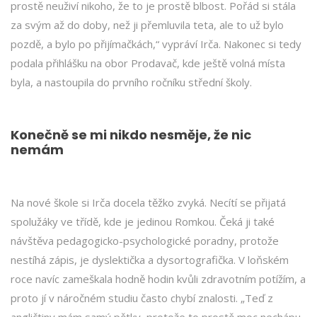
prostě neuživí nikoho, že to je prostě blbost. Pořád si stála
za svým až do doby, než ji přemluvila teta, ale to už bylo
pozdě, a bylo po přijímačkách,“ vypráví Irča. Nakonec si tedy
podala přihlášku na obor Prodavač, kde ještě volná místa
byla, a nastoupila do prvního ročníku střední školy.
Konečně se mi nikdo nesměje, že nic
nemám
Na nové škole si Irča docela těžko zvyká. Necítí se přijatá
spolužáky ve třídě, kde je jedinou Romkou. Čeká ji také
návštěva pedagogicko-psychologické poradny, protože
nestíhá zápis, je dyslektička a dysortografička. V loňském
roce navíc zameškala hodně hodin kvůli zdravotním potížím, a
proto jí v náročném studiu často chybí znalosti. „Teď z
angličtiny mám samý pětky, protože to prostě moc nechápu,