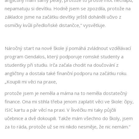
nepamatuju si devítku. Hodně jsem se zpozdila, protože na
základce jsme na začátku devítky ještě doháněli učivo z
osmičky kvůli předloňské distančce,“ vysvětluje.
Náročný start na nové škole jí pomáhá zvládnout vzdělávací
program Gendalos, který podporuje romské studenty a
studentky při studiu. Irča začala chodit na doučování z
angličtiny a dostala také finanční podporu na začátku roku.
„Koupili mi věci na praxe,
protože jsem je neměla a máma na to neměla dostatečný
finance. Ona mi stihla třeba jenom zaplatit věci ve škole: čipy,
ISIC kartu a pár věcí na praxi. V Íkvéčku mi taky půjčili
učebnice a dvě dokoupili. Takže mám všechno do školy, jsem
za to ráda, protože už se mi nikdo nesměje, že nic nemám.“