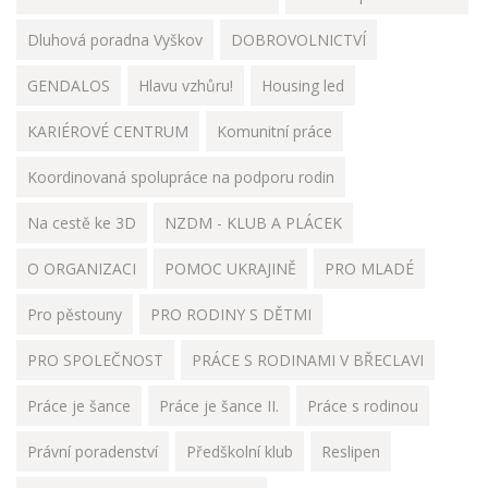
Dluhová poradna Vyškov
DOBROVOLNICTVÍ
GENDALOS
Hlavu vzhůru!
Housing led
KARIÉROVÉ CENTRUM
Komunitní práce
Koordinovaná spolupráce na podporu rodin
Na cestě ke 3D
NZDM - KLUB A PLÁCEK
O ORGANIZACI
POMOC UKRAJINĚ
PRO MLADÉ
Pro pěstouny
PRO RODINY S DĚTMI
PRO SPOLEČNOST
PRÁCE S RODINAMI V BŘECLAVI
Práce je šance
Práce je šance II.
Práce s rodinou
Právní poradenství
Předškolní klub
Reslipen