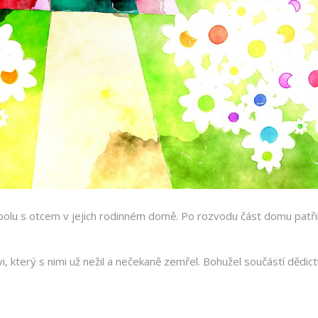
 spolu s otcem v jejich rodinném domě. Po rozvodu část domu patř
i, který s nimi už nežil a nečekaně zemřel. Bohužel součástí dědict