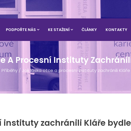
PODPOŘTE NÁS
KE STAŽENÍ
ČLÁNKY
KONTAKTY
 A Procesní Instituty Zachránil
/
Příběhy
/
Jak láska otce a procesní instituty zachránili Kláře
 instituty zachránili Kláře bydle