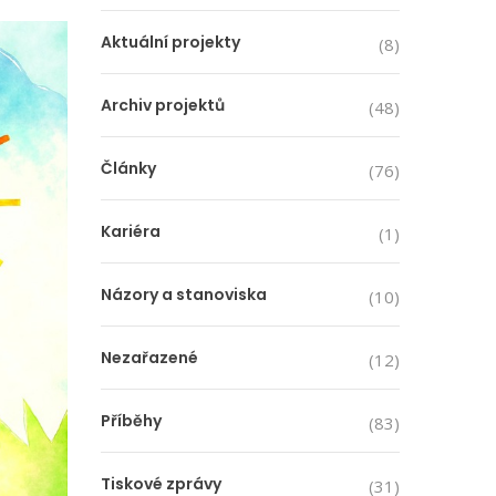
Aktuální projekty
(8)
Archiv projektů
(48)
Články
(76)
Kariéra
(1)
Názory a stanoviska
(10)
Nezařazené
(12)
Příběhy
(83)
Tiskové zprávy
(31)