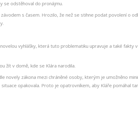
yby se odstěhoval do pronájmu.
o závodem s časem. Hrozilo, že než se stihne podat povolení o odl
y.
ovelou vyhlášky, která tuto problematiku upravuje a také fakty 
 žít v domě, kde se Klára narodila.
 podle novely zákona mezi chráněné osoby, kterým je umožněno mini
á situace opakovala. Proto je opatrovníkem, aby Kláře pomáhal ta