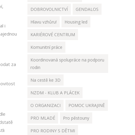
í,
DOBROVOLNICTVÍ
GENDALOS
Hlavu vzhůru!
Housing led
l i
Najednou
KARIÉROVÉ CENTRUM
Komunitní práce
Koordinovaná spolupráce na podporu
podat za
rodin
Na cestě ke 3D
movitost
NZDM - KLUB A PLÁCEK
O ORGANIZACI
POMOC UKRAJINĚ
dle
PRO MLADÉ
Pro pěstouny
odstatě
tli
PRO RODINY S DĚTMI