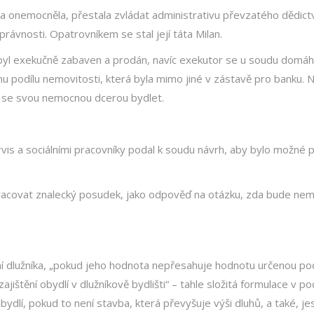
ára onemocněla, přestala zvládat administrativu převzatého dědictv
rávnosti. Opatrovníkem se stal její táta Milan.
í, byl exekučně zabaven a prodán, navíc exekutor se u soudu domáha
podílu nemovitosti, která byla mimo jiné v zástavě pro banku. 
e, se svou nemocnou dcerou bydlet.
rvis a sociálními pracovníky podal k soudu návrh, aby bylo možné 
ypracovat znalecký posudek, jako odpověď na otázku, zda bude ne
ení dlužníka, „pokud jeho hodnota nepřesahuje hodnotu určenou po
štění obydlí v dlužníkově bydlišti“ – tahle složitá formulace v p
ydlí, pokud to není stavba, která převyšuje výši dluhů, a také, jes