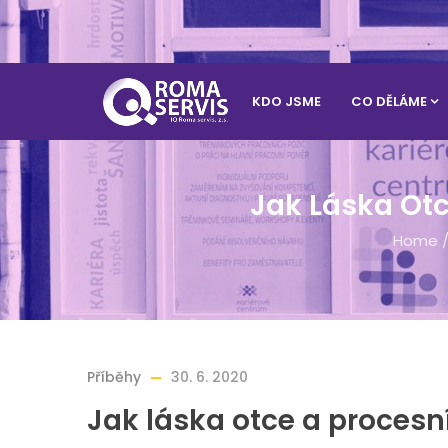
KDO JSME
CO DĚLÁME
Jak Láska Otce
Home
Příběhy
30. 6. 2020
Jak láska otce a procesní