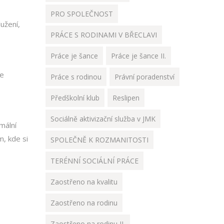
PRO SPOLEČNOST
užení,
PRÁCE S RODINAMI V BŘECLAVI
Práce je šance
Práce je šance II.
ve
Práce s rodinou
Právní poradenství
Předškolní klub
Reslipen
Sociálně aktivizační služba v JMK
mální
m, kde si
SPOLEČNĚ K ROZMANITOSTI
TERÉNNÍ SOCIÁLNÍ PRÁCE
Zaostřeno na kvalitu
Zaostřeno na rodinu
Zaostřeno na rodinu II.