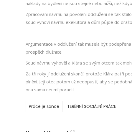
náklady na bydlení nejsou stejné nebo nižší, než kd
Zpracování návrhu na povolení oddlužení se tak stal
soud vyhoví návrhu exekutora a dům půjde do dražb
Argumentace v oddlužení tak musela být podepřena n
prospěch dlužnice.
Soud návrhu vyhověl a Klára se svým otcem tak mohou
Za tři roky jí oddlužení skončí, protože Klára patří
plnění. Její otec potom už nedopustí, aby se podobn
ona sama neumí poradit.
Práce je šance
TERÉNNÍ SOCIÁLNÍ PRÁCE