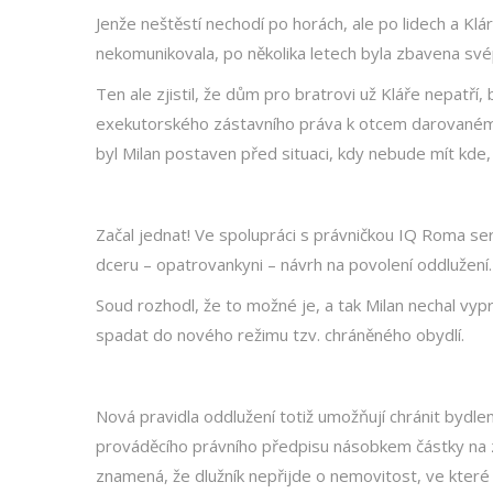
Jenže neštěstí nechodí po horách, ale po lidech a Kl
nekomunikovala, po několika letech byla zbavena svép
Ten ale zjistil, že dům pro bratrovi už Kláře nepatř
exekutorského zástavního práva k otcem darovanému 
byl Milan postaven před situaci, kdy nebude mít kd
Začal jednat! Ve spolupráci s právničkou IQ Roma se
dceru – opatrovankyni – návrh na povolení oddlužení.
Soud rozhodl, že to možné je, a tak Milan nechal v
spadat do nového režimu tzv. chráněného obydlí.
Nová pravidla oddlužení totiž umožňují chránit bydl
prováděcího právního předpisu násobkem částky na zaji
znamená, že dlužník nepřijde o nemovitost, ve které b