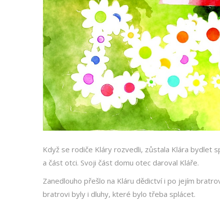
Když se rodiče Kláry rozvedli, zůstala Klára bydlet
a část otci. Svoji část domu otec daroval Kláře.
Zanedlouho přešlo na Kláru dědictví i po jejím bratrov
bratrovi byly i dluhy, které bylo třeba splácet.