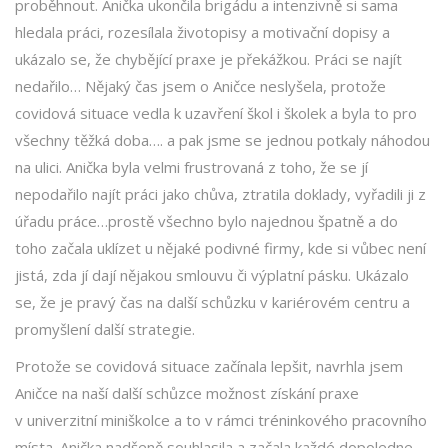
proběhnout. Anička ukončila brigádu a intenzivně si sama
hledala práci, rozesílala životopisy a motivační dopisy a
ukázalo se, že chybějící praxe je překážkou. Práci se najít
nedařilo… Nějaký čas jsem o Aničce neslyšela, protože
covidová situace vedla k uzavření škol i školek a byla to pro
všechny těžká doba…. a pak jsme se jednou potkaly náhodou
na ulici. Anička byla velmi frustrovaná z toho, že se jí
nepodařilo najít práci jako chůva, ztratila doklady, vyřadili ji z
úřadu práce…prostě všechno bylo najednou špatně a do
toho začala uklízet u nějaké podivné firmy, kde si vůbec není
jistá, zda jí dají nějakou smlouvu či výplatní pásku. Ukázalo
se, že je pravý čas na další schůzku v kariérovém centru a
promyšlení další strategie.
Protože se covidová situace začínala lepšit, navrhla jsem
Aničce na naší další schůzce možnost získání praxe
v univerzitní miniškolce a to v rámci tréninkového pracovního
místa. Anička nadšeně souhlasila a začala každé dopoledne