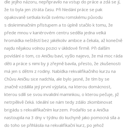
dle jejího názoru, nepřipravilo na vstup do práce a zdá se jí,
že to byla jen ztráta času. Při hledání práce se pak
opakovaně setkala kvůli svému romskému původu
s diskriminačním přístupem a to úplně stačilo k tomu, že
přede mnou v kariérovém centru seděla jedna velká
hromádka neštěstí bez jakékoliv ambice a čekala, až konečně
najdu nějakou volnou pozici v úklidové firmě. Při dalším
povídání o tom, co Aničku baví, vyšlo najevo, že má moc ráda
děti a práce s nimi by ji zřejmě bavila, přesto, že zkušenosti
má jen s dětmi z rodiny. Nabídka rekvalifikačního kurzu na
Chůvu Aničku sice nadchla, ale bylo jasné, že tím by se
značně vzdálila její první výplata, na kterou domácnost,
kterou sdílí se svou invalidní maminkou, o kterou pečuje, již
netrpělivě čeká. Ideální se nám tedy zdálo zkombinovat
brigádu s rekvalifikačním kurzem. Podařilo se a Anička
nastoupila na 3 dny v týdnu do kuchyně jako pomocná síla a
do toho se přihlásila na rekvalifikační kurz, po jehož