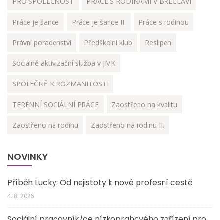
PRO SPOLEČNOST
PRÁCE S RODINAMI V BŘECLAVI
Práce je šance
Práce je šance II.
Práce s rodinou
Právní poradenství
Předškolní klub
Reslipen
Sociálně aktivizační služba v JMK
SPOLEČNĚ K ROZMANITOSTI
TERÉNNÍ SOCIÁLNÍ PRÁCE
Zaostřeno na kvalitu
Zaostřeno na rodinu
Zaostřeno na rodinu II.
NOVINKY
Příběh Lucky: Od nejistoty k nové profesní cestě
4. 8. 2026
Sociální pracovník/ce nízkoprahového zařízení pro