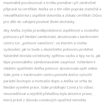
maximálně povzbuzovat a trošku pomáhat i při závěrečné
přípravě na certifikát. Anička se s tím vším poprala statečně a
rekvalifikační kurz úspěšně dokončila a získala certifikát Chůva
pro děti do zahájení povinné školní docházky.
Aby Anička zvýšila pravděpodobnost úspěšnosti u osobního
pohovoru při hledání zaměstnání, absolvovala v kariérovém
centru tzv. „pohovor nanečisto“, ve kterém si mohla
vyzkoušet, jak to bude u skutečného pohovoru probíhat.
Následně dostala od lektorky zpětnou vazbu a tipy na to, jak
lépe potenciálního zaměstnavatele zaujmout. Vzhledem k
vládním opatřením Anička pohovor absolvovala opět online.
Dále jsme v Kariérovém centru pomohli Aničce vytvořit
parádní životopis a motivační dopis a Anička se vrhla do
hledání vysněné práce. Stále probíhající Covid jí to vůbec
neusnadňoval a největší překážkou byla absence praxe,
která právě z důvodu covidových opatření nemohla