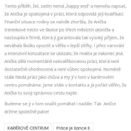
Tento příběh, žel, zatím nemá „happy end“ a nemohu napsat,
že Anička je spokojená v práci, která odpovídá její kvalifikaci.
Finanční situace rodiny se natolik zhoršila, že Anička
tréninkové místo ve školce po třech měsících ukončila a
nastoupila k firmě, která jí garantovala tak vysoký příjem, že
neváhala školku opustit a věřila v lepší zítřky. I přes varování
a intenzivní konzultace se ukázalo, že realita je nakonec jiná.
Anička dělá momentálně nekvalifikovanou práci, která není
dostatečně ohodnocená a není vůbec spokojená. Nicméně
stále hledá práci jako chůva a my jí v tom v kariérovém
centru pomáháme. Jsme stále v kontaktu a já pořád věřím, že
Anička tu svoji správnou cestu najde.
Budeme se ji v tom snažit pomáhat i nadále. Tak Aničce
držme společně palce!
KARIÉROVÉ CENTRUM
Práce je šance II.