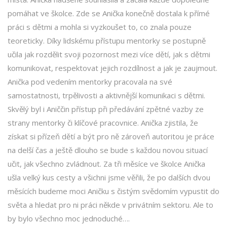
pomáhat ve školce. Zde se Anička konečně dostala k přímé
práci s dětmi a mohla si vyzkoušet to, co znala pouze
teoreticky. Díky lidskému přístupu mentorky se postupně
učila jak rozdělit svoji pozornost mezi více dětí, jak s dětmi
komunikovat, respektovat jejich rozdílnost a jak je zaujmout.
Anička pod vedením mentorky pracovala na své
samostatnosti, trpělivosti a aktivnější komunikaci s dětmi.
Skvělý byl i Aniččin přístup při předávání zpětné vazby ze
strany mentorky či klíčové pracovnice. Anička zjistila, že
získat si přízeň dětí a být pro ně zároveň autoritou je práce
na delší čas a ještě dlouho se bude s každou novou situací
učit, jak všechno zvládnout. Za tři měsíce ve školce Anička
ušla velký kus cesty a všichni jsme věřili, že po dalších dvou
měsících budeme moci Aničku s čistým svědomím vypustit do
světa a hledat pro ni práci někde v privátním sektoru. Ale to
by bylo všechno moc jednoduché….