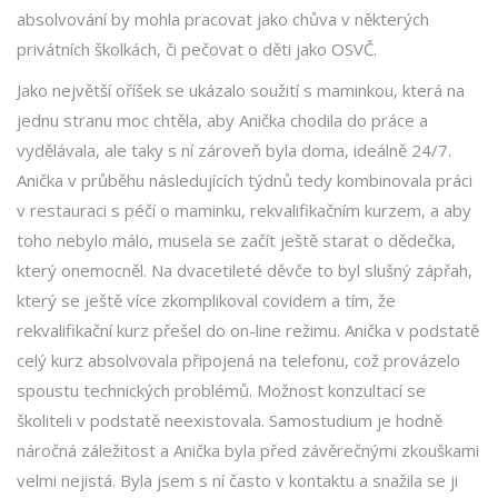
absolvování by mohla pracovat jako chůva v některých
privátních školkách, či pečovat o děti jako OSVČ.
Jako největší oříšek se ukázalo soužití s maminkou, která na
jednu stranu moc chtěla, aby Anička chodila do práce a
vydělávala, ale taky s ní zároveň byla doma, ideálně 24/7.
Anička v průběhu následujících týdnů tedy kombinovala práci
v restauraci s péčí o maminku, rekvalifikačním kurzem, a aby
toho nebylo málo, musela se začít ještě starat o dědečka,
který onemocněl. Na dvacetileté děvče to byl slušný zápřah,
který se ještě více zkomplikoval covidem a tím, že
rekvalifikační kurz přešel do on-line režimu. Anička v podstatě
celý kurz absolvovala připojená na telefonu, což provázelo
spoustu technických problémů. Možnost konzultací se
školiteli v podstatě neexistovala. Samostudium je hodně
náročná záležitost a Anička byla před závěrečnými zkouškami
velmi nejistá. Byla jsem s ní často v kontaktu a snažila se ji