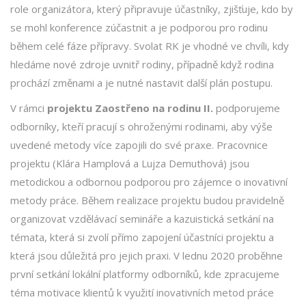
role organizátora, který připravuje účastníky, zjišťuje, kdo by
se mohl konference zúčastnit a je podporou pro rodinu
během celé fáze přípravy. Svolat RK je vhodné ve chvíli, kdy
hledáme nové zdroje uvnitř rodiny, případně když rodina
prochází změnami a je nutné nastavit další plán postupu.
V rámci
projektu Zaostřeno na rodinu II.
podporujeme
odborníky, kteří pracují s ohroženými rodinami, aby výše
uvedené metody více zapojili do své praxe. Pracovnice
projektu (Klára Hamplová a Lujza Demuthová) jsou
metodickou a odbornou podporou pro zájemce o inovativní
metody práce. Během realizace projektu budou pravidelně
organizovat vzdělávací semináře a kazuistická setkání na
témata, která si zvolí přímo zapojení účastníci projektu a
která jsou důležitá pro jejich praxi. V lednu 2020 proběhne
první setkání lokální platformy odborníků, kde zpracujeme
téma motivace klientů k využití inovativních metod práce