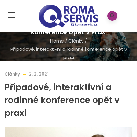
Případové, Interaktivní A Rodinné
Konference Opět V Praxi
Home
/
Články
/
Případové, interaktivní a rodinné konference opět v
praxi
Články
2. 2. 2021
Případové, interaktivní a
rodinné konference opět v
praxi