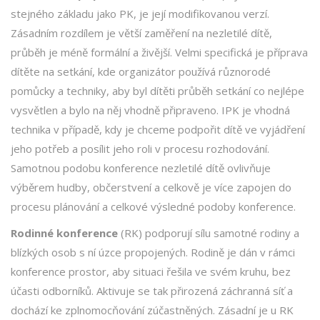
stejného základu jako PK, je její modifikovanou verzí.
Zásadním rozdílem je větší zaměření na nezletilé dítě,
průběh je méně formální a živější. Velmi specifická je příprava
dítěte na setkání, kde organizátor používá různorodé
pomůcky a techniky, aby byl dítěti průběh setkání co nejlépe
vysvětlen a bylo na něj vhodně připraveno. IPK je vhodná
technika v případě, kdy je chceme podpořit dítě ve vyjádření
jeho potřeb a posílit jeho roli v procesu rozhodování.
Samotnou podobu konference nezletilé dítě ovlivňuje
výběrem hudby, občerstvení a celkově je více zapojen do
procesu plánování a celkové výsledné podoby konference.
Rodinné konference
(RK) podporují sílu samotné rodiny a
blízkých osob s ní úzce propojených. Rodině je dán v rámci
konference prostor, aby situaci řešila ve svém kruhu, bez
účasti odborníků. Aktivuje se tak přirozená záchranná síť a
dochází ke zplnomocňování zúčastněných. Zásadní je u RK