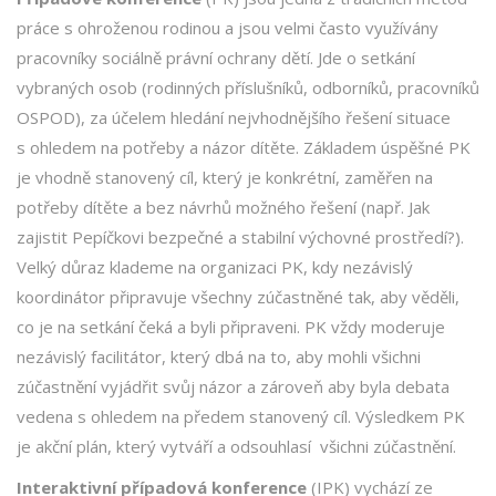
práce s ohroženou rodinou a jsou velmi často využívány
pracovníky sociálně právní ochrany dětí. Jde o setkání
vybraných osob (rodinných příslušníků, odborníků, pracovníků
OSPOD), za účelem hledání nejvhodnějšího řešení situace
s ohledem na potřeby a názor dítěte. Základem úspěšné PK
je vhodně stanovený cíl, který je konkrétní, zaměřen na
potřeby dítěte a bez návrhů možného řešení (např. Jak
zajistit Pepíčkovi bezpečné a stabilní výchovné prostředí?).
Velký důraz klademe na organizaci PK, kdy nezávislý
koordinátor připravuje všechny zúčastněné tak, aby věděli,
co je na setkání čeká a byli připraveni. PK vždy moderuje
nezávislý facilitátor, který dbá na to, aby mohli všichni
zúčastnění vyjádřit svůj názor a zároveň aby byla debata
vedena s ohledem na předem stanovený cíl. Výsledkem PK
je akční plán, který vytváří a odsouhlasí všichni zúčastnění.
Interaktivní případová konference
(IPK) vychází ze