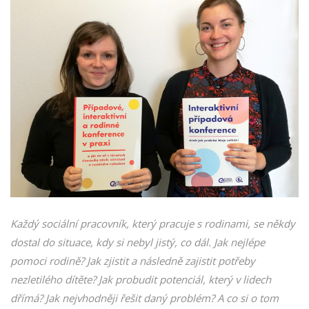
Každý sociální pracovník, který pracuje s rodinami, se někdy
dostal do situace, kdy si nebyl jistý, co dál. Jak nejlépe
pomoci rodině? Jak zjistit a následně zajistit potřeby
nezletilého dítěte? Jak probudit potenciál, který v lidech
dřímá? Jak nejvhodněji řešit daný problém? A co si o tom