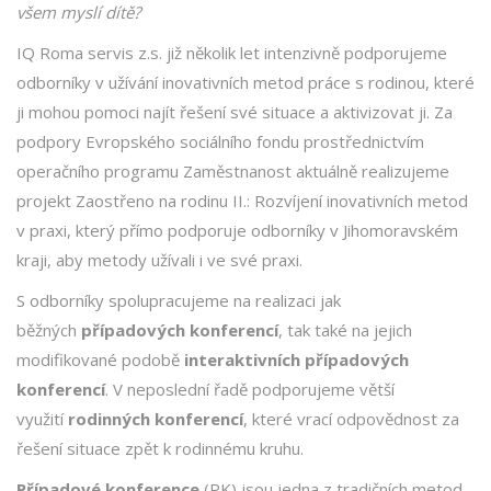
všem myslí dítě?
IQ Roma servis z.s. již několik let intenzivně podporujeme
odborníky v užívání inovativních metod práce s rodinou, které
ji mohou pomoci najít řešení své situace a aktivizovat ji. Za
podpory Evropského sociálního fondu prostřednictvím
operačního programu Zaměstnanost aktuálně realizujeme
projekt Zaostřeno na rodinu II.: Rozvíjení inovativních metod
v praxi, který přímo podporuje odborníky v Jihomoravském
kraji, aby metody užívali i ve své praxi.
S odborníky spolupracujeme na realizaci jak
běžných
případových konferencí
, tak také na jejich
modifikované podobě
interaktivních případových
konferencí
. V neposlední řadě podporujeme větší
využití
rodinných konferencí
, které vrací odpovědnost za
řešení situace zpět k rodinnému kruhu.
Případové konference
(PK) jsou jedna z tradičních metod