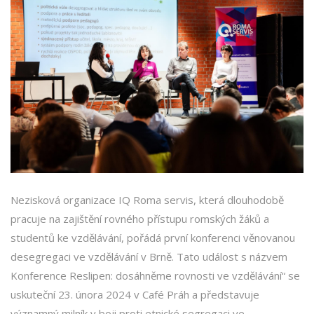
Nezisková organizace IQ Roma servis, která dlouhodobě
pracuje na zajištění rovného přístupu romských žáků a
studentů ke vzdělávání, pořádá první konferenci věnovanou
desegregaci ve vzdělávání v Brně. Tato událost s názvem
Konference Reslipen: dosáhněme rovnosti ve vzdělávání“ se
uskuteční 23. února 2024 v Café Práh a představuje
významný milník v boji proti etnické segregaci ve