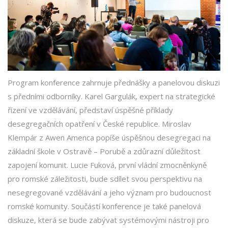
Program konference zahrnuje přednášky a panelovou diskuzi
s předními odborníky. Karel Gargulák, expert na strategické
řízení ve vzdělávání, představí úspěšné příklady
desegregačních opatření v České republice. Miroslav
Klempár z Awen Amenca popíše úspěšnou desegregaci na
základní škole v Ostravě – Porubě a zdůrazní důležitost
zapojení komunit. Lucie Fuková, první vládní zmocněnkyně
pro romské záležitosti, bude sdílet svou perspektivu na
nesegregované vzdělávání a jeho význam pro budoucnost
romské komunity. Součástí konference je také panelová
diskuze, která se bude zabývat systémovými nástroji pro