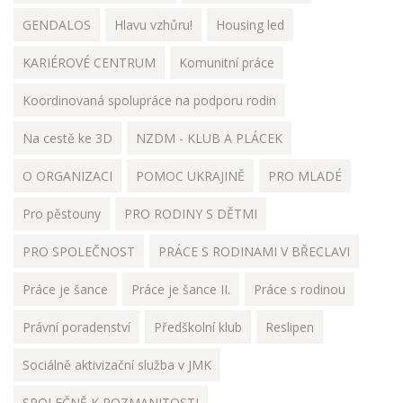
GENDALOS
Hlavu vzhůru!
Housing led
KARIÉROVÉ CENTRUM
Komunitní práce
Koordinovaná spolupráce na podporu rodin
Na cestě ke 3D
NZDM - KLUB A PLÁCEK
O ORGANIZACI
POMOC UKRAJINĚ
PRO MLADÉ
Pro pěstouny
PRO RODINY S DĚTMI
PRO SPOLEČNOST
PRÁCE S RODINAMI V BŘECLAVI
Práce je šance
Práce je šance II.
Práce s rodinou
Právní poradenství
Předškolní klub
Reslipen
Sociálně aktivizační služba v JMK
SPOLEČNĚ K ROZMANITOSTI