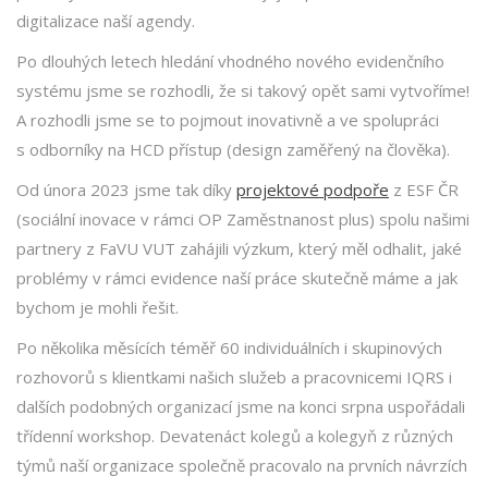
digitalizace naší agendy.
Po dlouhých letech hledání vhodného nového evidenčního
systému jsme se rozhodli, že si takový opět sami vytvoříme!
A rozhodli jsme se to pojmout inovativně a ve spolupráci
s odborníky na HCD přístup (design zaměřený na člověka).
Od února 2023 jsme tak díky
projektové podpoře
z ESF ČR
(sociální inovace v rámci OP Zaměstnanost plus) spolu našimi
partnery z FaVU VUT zahájili výzkum, který měl odhalit, jaké
problémy v rámci evidence naší práce skutečně máme a jak
bychom je mohli řešit.
Po několika měsících téměř 60 individuálních i skupinových
rozhovorů s klientkami našich služeb a pracovnicemi IQRS i
dalších podobných organizací jsme na konci srpna uspořádali
třídenní workshop. Devatenáct kolegů a kolegyň z různých
týmů naší organizace společně pracovalo na prvních návrzích