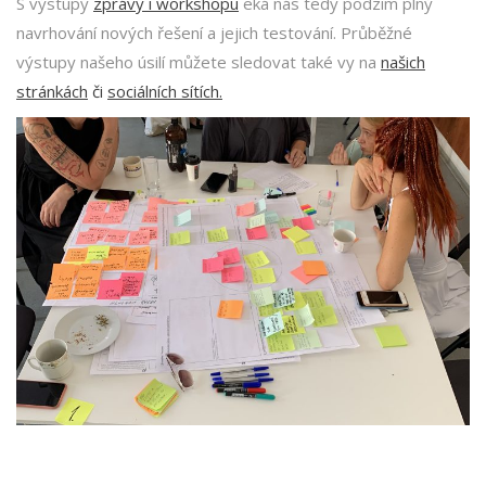
S výstupy
zprávy i workshopu
eká nás tedy podzim plný
navrhování nových řešení a jejich testování. Průběžné
výstupy našeho úsilí můžete sledovat také vy na
našich
stránkách
či
sociálních sítích.