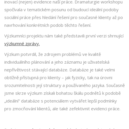
inovací (nejen) evidence naší práce. Dramaturgie workshopu
spočívala v tematickém posunu od budoucí ideální podoby
sociální práce přes hledání řešení pro současné klienty až po
navrhování konkrétních podob těchto řešení.
Výzkumníci projektu nám také představili první verzi shrnující
výzkumné zpráv
y.
Výzkum potvrdil, že zdrojem problémů ve kvalitě
individuálního plánování a jeho záznamu je uživatelská
nepřívětivost stávající databáze. Databáze je také velmi
obtížně přístupná pro klienty – jak fyzicky, tak na úrovni
srozumitelnosti její struktury a používaného jazyka. Současně
jsme skrze výzkum získali bohatou škálu podnětů k podobě
„ideální” databáze s potenciálem vytvářet lepší podmínky
pro zmocňování klientů, ale také zefektivnit evidenci práce.