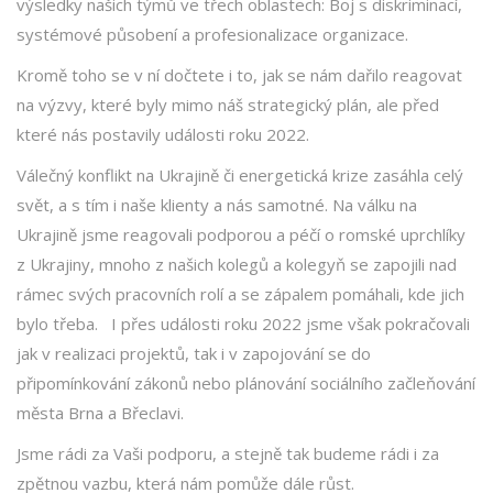
výsledky našich týmů ve třech oblastech: Boj s diskriminací,
systémové působení a profesionalizace organizace.
Kromě toho se v ní dočtete i to, jak se nám dařilo reagovat
na výzvy, které byly mimo náš strategický plán, ale před
které nás postavily události roku 2022.
Válečný konflikt na Ukrajině či energetická krize zasáhla celý
svět, a s tím i naše klienty a nás samotné. Na válku na
Ukrajině jsme reagovali podporou a péčí o romské uprchlíky
z Ukrajiny, mnoho z našich kolegů a kolegyň se zapojili nad
rámec svých pracovních rolí a se zápalem pomáhali, kde jich
bylo třeba. I přes události roku 2022 jsme však pokračovali
jak v realizaci projektů, tak i v zapojování se do
připomínkování zákonů nebo plánování sociálního začleňování
města Brna a Břeclavi.
Jsme rádi za Vaši podporu, a stejně tak budeme rádi i za
zpětnou vazbu, která nám pomůže dále růst.